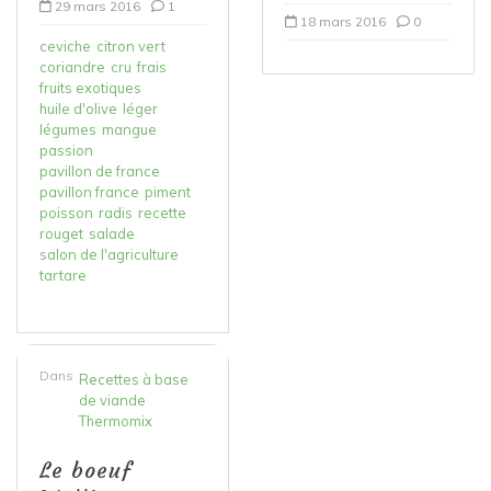
29 mars 2016
1
18 mars 2016
0
ceviche
citron vert
coriandre
cru
frais
fruits exotiques
huile d'olive
léger
légumes
mangue
passion
pavillon de france
pavillon france
piment
poisson
radis
recette
rouget
salade
salon de l'agriculture
tartare
Dans
Recettes à base
de viande
Thermomix
Le boeuf