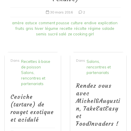
30 mars 2016
2
amère
astuce
comment pousse
culture
endive
explication
fruits
gnis
hiver
légume
recette
récolte
régime
salade
semis
sucré salé
ze cooking girl
Dans
Dans
Recettes à base
Salons,
de poisson
rencontres et
Salons,
partenariats
rencontres et
partenariats
Rendez vous
avec
Ceviche
Michel&Augusti
(tartare) de
n, TakeEatEasy
rouget exotique
et
et acidulé
FoodInvaders !