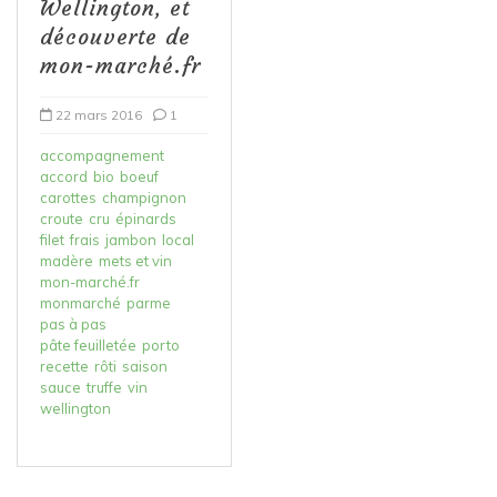
Wellington, et
découverte de
mon-marché.fr
22 mars 2016
1
accompagnement
accord
bio
boeuf
carottes
champignon
croute
cru
épinards
filet
frais
jambon
local
madère
mets et vin
mon-marché.fr
monmarché
parme
pas à pas
pâte feuilletée
porto
recette
rôti
saison
sauce
truffe
vin
wellington