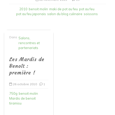
2010
benoit molin
maki de pot au feu
pot au feu
pot au feu japonais
salon du blog culinaire
soissons
Dans
Salons,
rencontres et
partenariats
Les Mardis de
Benoît :
première !
26 octobre 2010
1
750g
benoit molin
Mardis de benoit
tiramisu