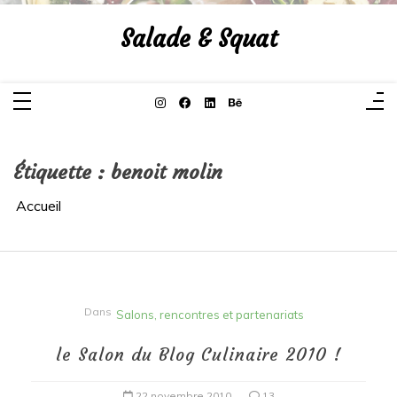
Aller
au
Salade & Squat
contenu
Étiquette :
benoit molin
Accueil
Dans
Salons, rencontres et partenariats
le Salon du Blog Culinaire 2010 !
22 novembre 2010
13