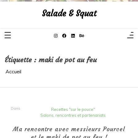
Aller
au
Salade & Squat
contenu
Étiquette :
maki de pot au feu
Accueil
Dans
Recettes "sur le pouce"
Salons, rencontres et partenariats
Ma rencontre avec messieurs Pourcel
et le maki de pot au feu !