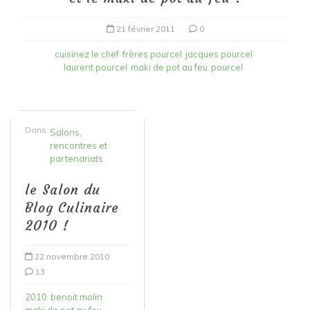
21 février 2011
0
cuisinez le chef
frères pourcel
jacques pourcel
laurent pourcel
maki de pot au feu
pourcel
Dans
Salons,
rencontres et
partenariats
le Salon du
Blog Culinaire
2010 !
22 novembre 2010
13
2010
benoit molin
maki de pot au feu