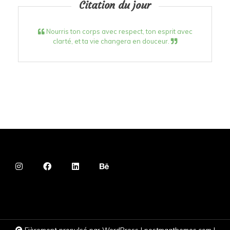
Citation du jour
Nourris ton corps avec respect, ton esprit avec
clarté, et ta vie changera en douceur.
Fièrement propulsé par WordPress
|
postmagthemes.com
|