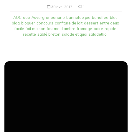
30 avril 2017
1
AOC
aop
Auvergne
banane
bannofee pie
banoffee
bleu
blog
bloquer
concours
confiture de lait
dessert
entre deux
facile
fait maison
fourme d'ambre
fromage
poire
rapide
recette
sablé breton
salade et quoi
saladetkoi