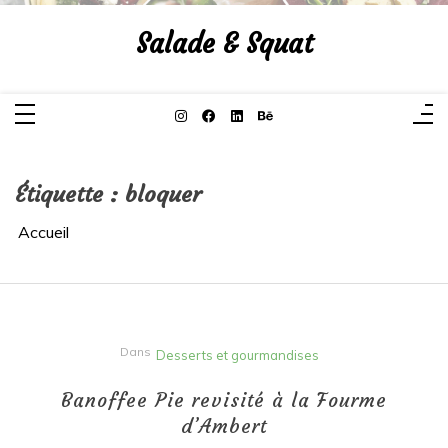
Aller
au
Salade & Squat
contenu
Étiquette :
bloquer
Accueil
Dans
Desserts et gourmandises
Banoffee Pie revisité à la Fourme
d’Ambert