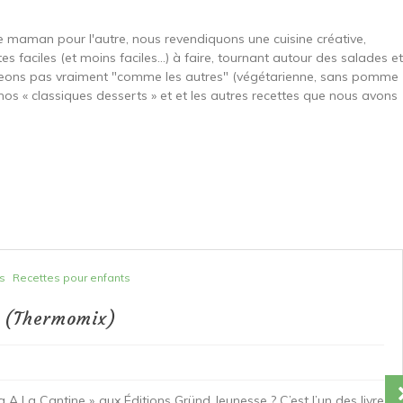
une maman pour l'autre, nous revendiquons une cuisine créative,
es faciles (et moins faciles…) à faire, tournant autour des salades et
ngeons pas vraiment "comme les autres" (végétarienne, sans pomme
nos « classiques desserts » et et les autres recettes que nous avons
s
Recettes pour enfants
 (Thermomix)
A La Cantine » aux Éditions Gründ Jeunesse ? C’est l’un des livre