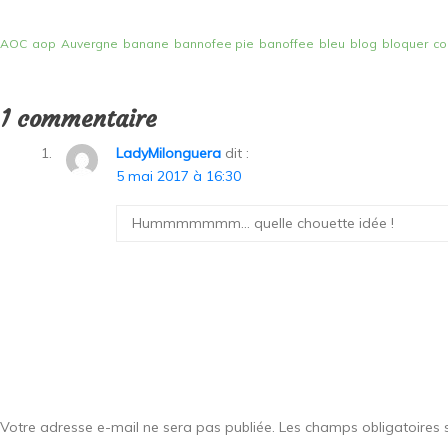
AOC
aop
Auvergne
banane
bannofee pie
banoffee
bleu
blog
bloquer
co
1 commentaire
LadyMilonguera
dit :
5 mai 2017 à 16:30
Hummmmmmm… quelle chouette idée !
Votre adresse e-mail ne sera pas publiée.
Les champs obligatoires 