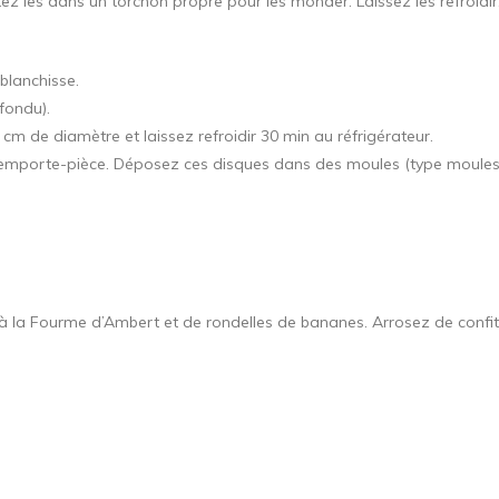
rottez les dans un torchon propre pour les monder. Laissez les refroidir
blanchisse.
 fondu).
 cm de diamètre et laissez refroidir 30 min au réfrigérateur.
 l’emporte-pièce. Déposez ces disques dans des moules (type moules
 à la Fourme d’Ambert et de rondelles de bananes. Arrosez de confit