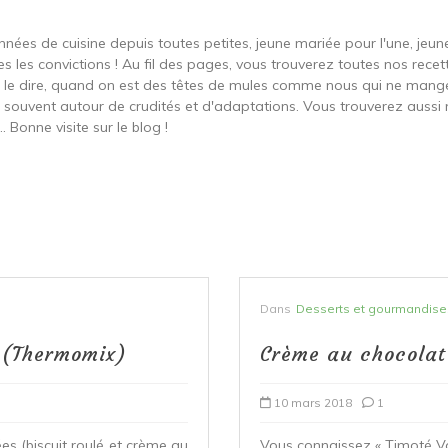
onnées de cuisine depuis toutes petites, jeune mariée pour l'une, je
s les convictions ! Au fil des pages, vous trouverez toutes nos recett
ut le dire, quand on est des têtes de mules comme nous qui ne ma
t souvent autour de crudités et d'adaptations. Vous trouverez aussi 
 Bonne visite sur le blog !
Dans
Desserts et gourmandise
 (Thermomix)
Crème au chocolat
10 mars 2018
1
s (biscuit roulé et crème au
Vous connaissez « Timoté Va 