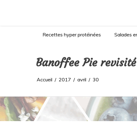
Aller
au
contenu
Recettes hyper protéinées
Salades en
Banoffee Pie revisit
Accueil
2017
avril
30