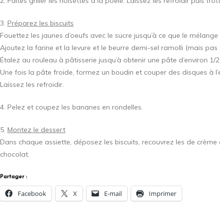
2. Faites griller les noisettes à la poêle. Laissez les refroidir puis f
3.
Préparez les biscuits
Fouettez les jaunes d’oeufs avec le sucre jusqu’à ce que le mélange 
Ajoutez la farine et la levure et le beurre demi-sel ramolli (mais pas
Étalez au rouleau à pâtisserie jusqu’à obtenir une pâte d’environ 1/2
Une fois la pâte froide, formez un boudin et couper des disques à
Laissez les refroidir.
4. Pelez et coupez les bananes en rondelles.
5.
Montez le dessert
Dans chaque assiette, déposez les biscuits, recouvrez les de crème
chocolat.
Partager :
Facebook
X
E-mail
Imprimer