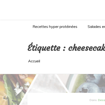
Aller
au
contenu
Recettes hyper protéinées
Salades en
Étiquette :
cheesecak
Accueil
Dans
Dess