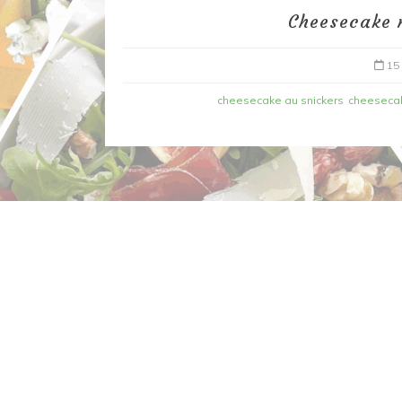
Cheesecake 
15
cheesecake au snickers
cheeseca
Dans
Recettes à base de poisson
Filet de merlan en 2 fa
fondue de poireau à l’
et tuile épicée
6 mars 2020
0