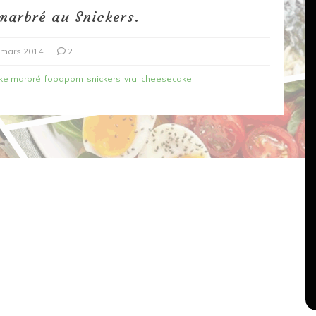
marbré au Snickers.
 mars 2014
2
ke marbré
foodporn
snickers
vrai cheesecake
Dans
Recettes végétariennes
Salons, rencontres et partenariats
çons,
orange
Spaghettis aux légumes rôtis
au balsamique
18 mars 2020
0