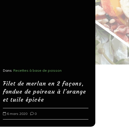
Dans
Recettes à base de poisson
Dans
Recettes
Salons, r
Filet de merlan en 2 façons,
fondue de poireau à l’orange
Spaghett
et tuile épicée
au bals
6 mars 2020
0
18 mars 202