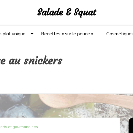
Salade & Squat
 plat unique
Recettes « sur le pouce »
Cosmétique
e au snickers
erts et gourmandises