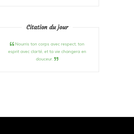
Citation du jour
Nourris ton corps avec respect, ton
esprit avec clarté, et ta vie changera en
douceur.