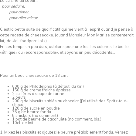
La cuisine du coeur…
pour séduire,
pour aimer,
pour aller mieux
C’est la petite suite de qualificatif qui me vient à l’esprit quand je pense à
cette recette de cheesecake. (quand Monsieur Mon Mari se contenterait,
lui, de «lol, foodporn lol.»)
En ces temps un peu durs, oublions pour une fois les calories, le bio, le
«éthique» ou «ecoresponsable», et soyons un peu décadents…
Pour un beau cheesecake de 18 cm :
600 g de Philadelphia (à défaut, du Kiri)
150 g de crème fraiche épaisse
2 cuillères à soupe de farine
2 oeufs
200 g de biscuits sablés au chocolat (j’ai utilisé des Spritz-tout-
choco)
120 g de sucre en poudre
75 g de beurre fondu
5 snickers (no comment)
1 pot de beurre de cacahuète (no comment, bis.)
10cL de lait.
1. Mixez les biscuits et ajoutez le beurre préalablement fondu. Versez