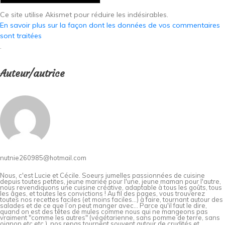
Ce site utilise Akismet pour réduire les indésirables.
En savoir plus sur la façon dont les données de vos commentaires
sont traitées
.
Auteur/autrice
nutnie260985@hotmail.com
Nous, c'est Lucie et Cécile. Soeurs jumelles passionnées de cuisine
depuis toutes petites, jeune mariée pour l'une, jeune maman pour l'autre,
nous revendiquons une cuisine créative, adaptable à tous les goûts, tous
les âges, et toutes les convictions ! Au fil des pages, vous trouverez
toutes nos recettes faciles (et moins faciles…) à faire, tournant autour des
salades et de ce que l’on peut manger avec… Parce qu'il faut le dire,
quand on est des têtes de mules comme nous qui ne mangeons pas
vraiment "comme les autres" (végétarienne, sans pomme de terre, sans
oignon etc etc.), nos repas tournent souvent autour de crudités et