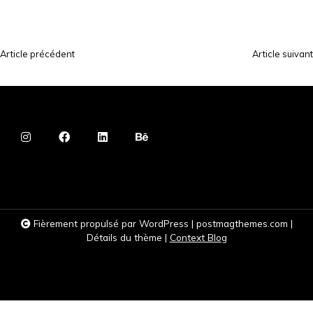
Article précédent
Article suivant
N
a
v
i
g
a
t
i
Fièrement propulsé par WordPress
|
postmagthemes.com
|
o
Détails du thème
|
Context Blog
n
d
e