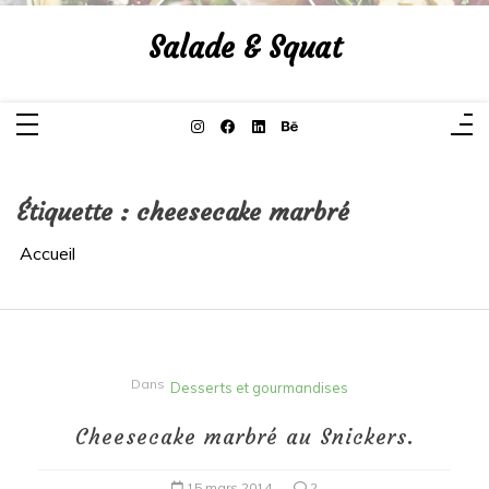
Aller
au
Salade & Squat
contenu
Étiquette :
cheesecake marbré
Accueil
Dans
Desserts et gourmandises
Cheesecake marbré au Snickers.
15 mars 2014
2