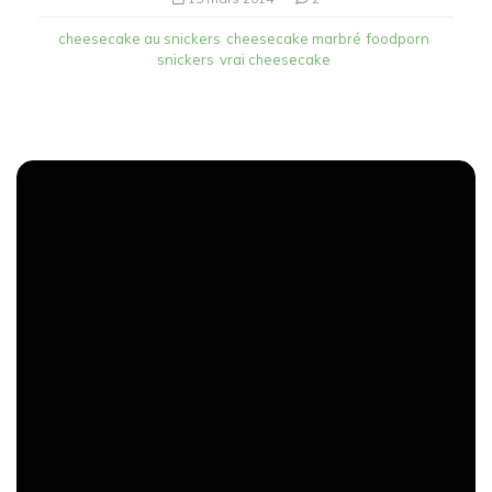
cheesecake au snickers
cheesecake marbré
foodporn
snickers
vrai cheesecake