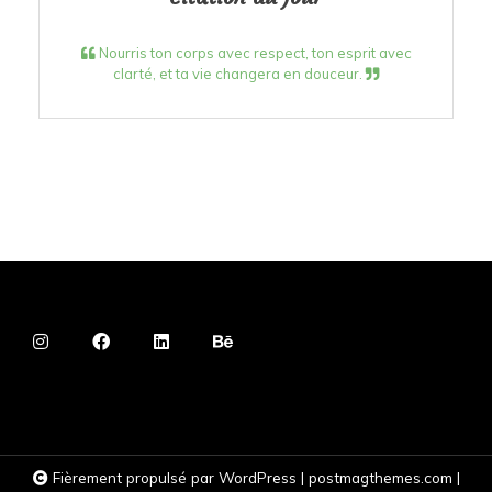
Nourris ton corps avec respect, ton esprit avec
clarté, et ta vie changera en douceur.
Fièrement propulsé par WordPress
|
postmagthemes.com
|