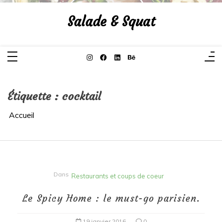
Aller
au
Salade & Squat
contenu
Étiquette :
cocktail
Accueil
Dans
Restaurants et coups de coeur
Le Spicy Home : le must-go parisien.
19 janvier 2016
0