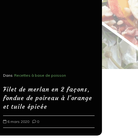
Dans
Recettes à base de poisson
Dans
Recettes
Salons, r
Filet de merlan en 2 façons,
fondue de poireau à l’orange
Spaghett
et tuile épicée
au bals
6 mars 2020
0
18 mars 202