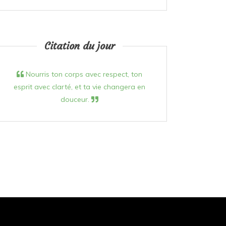
Citation du jour
Nourris ton corps avec respect, ton
esprit avec clarté, et ta vie changera en
douceur.