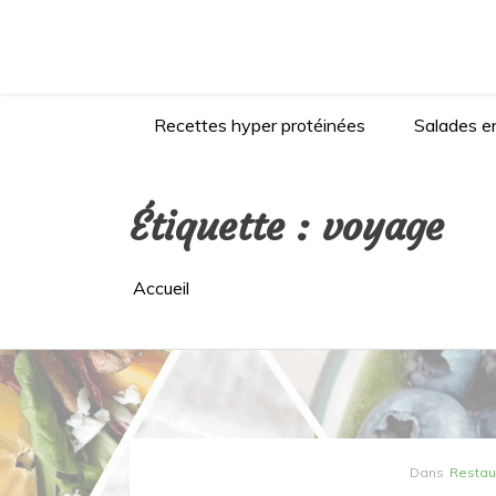
Aller
au
contenu
Recettes hyper protéinées
Salades en
Étiquette :
voyage
Accueil
Dans
Restau