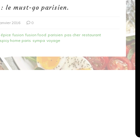
: le must-go parisien.
janvier 2016
0
épice
fusion
fusion food
parisien
pas cher
restaurant
spicy home paris
sympa
voyage
Dans
Recettes végétariennes
Salons, rencontres et partenariats
çons,
orange
Spaghettis aux légumes rôtis
au balsamique
18 mars 2020
0