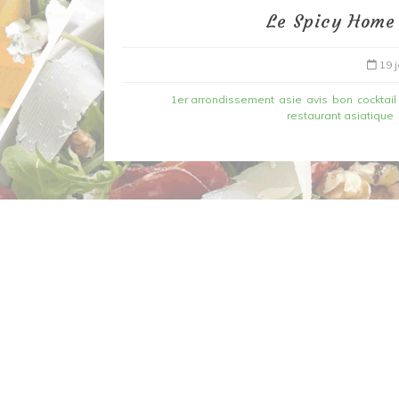
Le Spicy Home 
19 
1er arrondissement
asie
avis
bon
cocktail
restaurant asiatique
Dans
Recettes à base de poisson
Filet de merlan en 2 fa
fondue de poireau à l’
et tuile épicée
6 mars 2020
0