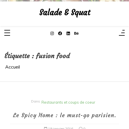
Aller
au
Salade & Squat
contenu
Étiquette :
fusion food
Accueil
Dans
Restaurants et coups de coeur
Le Spicy Home : le must-go parisien.
19 janvier 2016
0