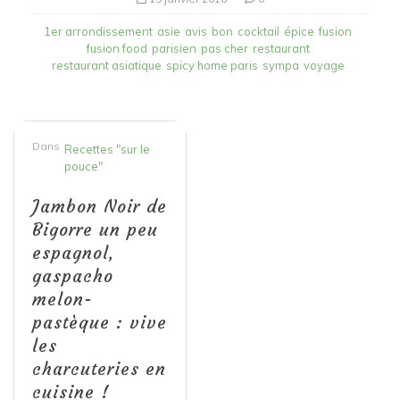
1er arrondissement
asie
avis
bon
cocktail
épice
fusion
fusion food
parisien
pas cher
restaurant
restaurant asiatique
spicy home paris
sympa
voyage
Dans
Recettes "sur le
pouce"
Jambon Noir de
Bigorre un peu
espagnol,
gaspacho
melon-
pastèque : vive
les
charcuteries en
cuisine !