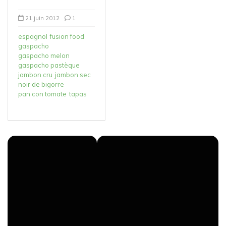
21 juin 2012
1
espagnol
fusion food
gaspacho
gaspacho melon
gaspacho pastèque
jambon cru
jambon sec
noir de bigorre
pan con tomate
tapas