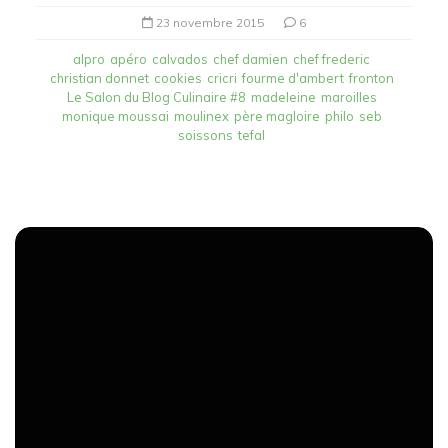
23 novembre 2015
6
alpro
apéro
calvados
chef damien
chef frederic
christian donnet
cookies
cricri
fourme d'ambert
fronton
Le Salon du Blog Culinaire #8
madeleine
maroilles
monique moussai
moulinex
père magloire
philo
seb
soissons
tefal