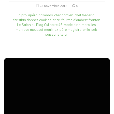
23 novembre 2015
6
alpro
apéro
calvados
chef damien
chef frederic
christian donnet
cookies
cricri
fourme d'ambert
fronton
Le Salon du Blog Culinaire #8
madeleine
maroilles
monique moussai
moulinex
père magloire
philo
seb
soissons
tefal