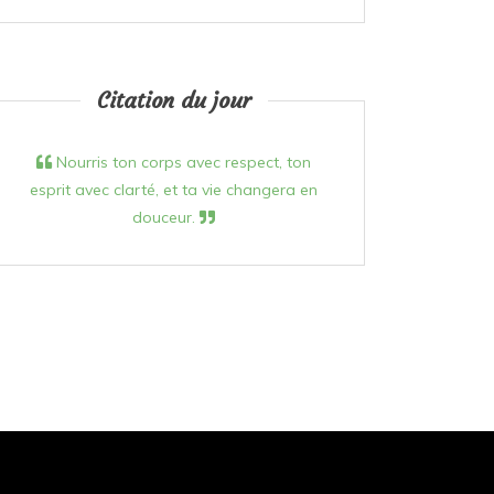
Citation du jour
Nourris ton corps avec respect, ton
esprit avec clarté, et ta vie changera en
douceur.