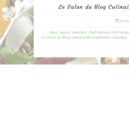
Le Salon du Blog Culinai
23 n
alpro
apéro
calvados
chef damien
chef freder
Le Salon du Blog Culinaire #8
madeleine
maroilles
Dans
Recettes à base de poisson
Filet de merlan en 2 fa
fondue de poireau à l’
et tuile épicée
6 mars 2020
0