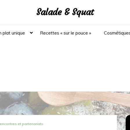
Salade & Squat
 plat unique
Recettes « sur le pouce »
Cosmétique
rencontres et partenariats