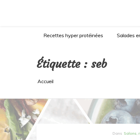
Aller
au
contenu
Recettes hyper protéinées
Salades en
Étiquette :
seb
Accueil
Dans
Salons, 