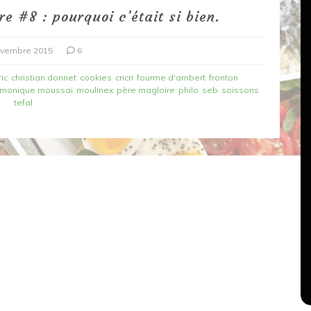
re #8 : pourquoi c’était si bien.
ovembre 2015
6
ic
christian donnet
cookies
cricri
fourme d'ambert
fronton
monique moussai
moulinex
père magloire
philo
seb
soissons
tefal
Dans
Recettes végétariennes
Salons, rencontres et partenariats
çons,
orange
Spaghettis aux légumes rôtis
au balsamique
18 mars 2020
0