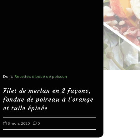
Dans
Recettes à base de poisson
Dans
Recettes
Salons, r
Filet de merlan en 2 façons,
fondue de poireau à l’orange
Spaghett
et tuile épicée
au bals
6 mars 2020
0
18 mars 202