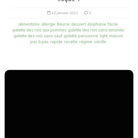
10 janvier 2011
2
alimentaire
allergie
beurre
dessert
épiphanie
facile
galette des rois aux pommes
galette des rois sans amande
galette des rois sans oeuf
galette parisienne
light
maison
pas à pas
rapide
recette
régime
vanille