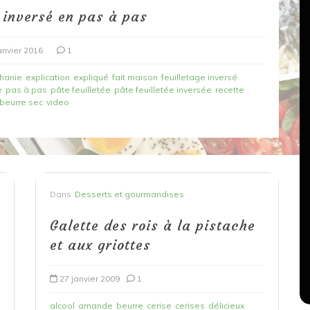
e inversé en pas à pas
anvier 2016
1
hanie
explication
expliqué
fait maison
feuilletage inversé
e
pas à pas
pâte feuilletée
pâte feuilletée inversée
recette
beurre sec
video
Dans
Recettes végétariennes
Salons, rencontres et partenariats
Dans
Desserts et gourmandises
çons,
orange
Spaghettis aux légumes rôtis
Galette des rois à la pistache
au balsamique
et aux griottes
18 mars 2020
0
27 janvier 2009
1
alcool
amande
beurre
cerise
cerises
délicieux