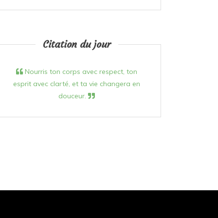
Citation du jour
Nourris ton corps avec respect, ton
esprit avec clarté, et ta vie changera en
douceur.