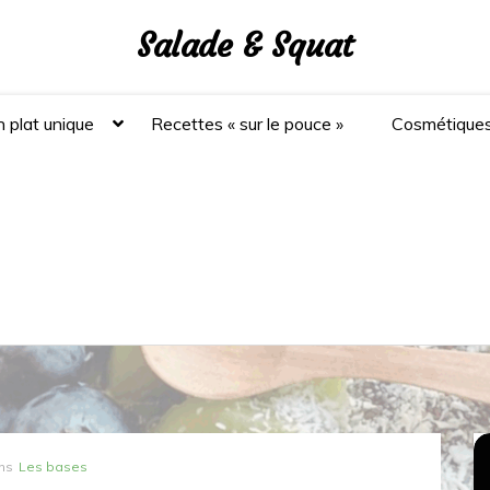
Salade & Squat
 plat unique
Recettes « sur le pouce »
Cosmétique
ns
Les bases