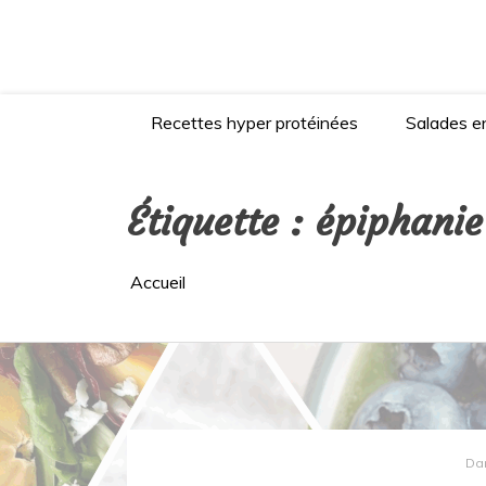
Aller
au
contenu
Recettes hyper protéinées
Salades en
Étiquette :
épiphanie
Accueil
Da