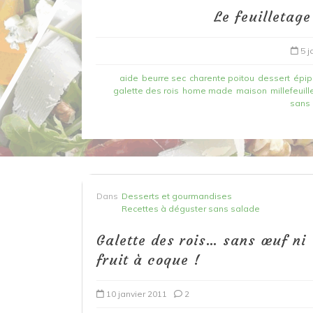
Le feuilletag
5 j
aide
beurre sec
charente poitou
dessert
épip
galette des rois
home made
maison
millefeuill
sans 
Dans
Recettes à base de poisson
Dans
Desserts et gourmandises
Filet de merlan en 2 fa
Recettes à déguster sans salade
fondue de poireau à l’
Galette des rois… sans œuf ni
et tuile épicée
fruit à coque !
6 mars 2020
0
10 janvier 2011
2