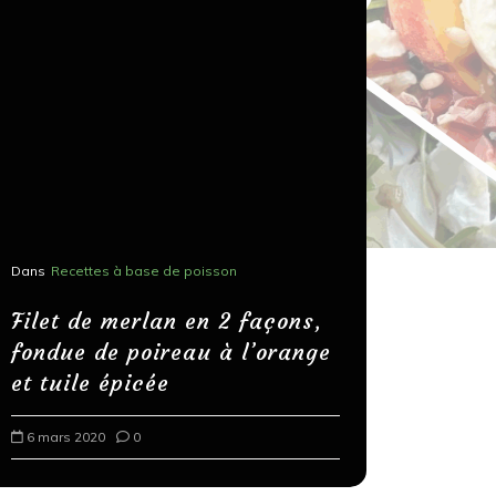
Dans
Recettes à base de poisson
Dans
Recettes
Salons, r
Filet de merlan en 2 façons,
fondue de poireau à l’orange
Spaghett
et tuile épicée
au bals
6 mars 2020
0
18 mars 202