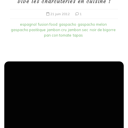
vive les charcuteries en cuisine !
21 juin 2012
1
espagnol
fusion food
gaspacho
gaspacho melon
gaspacho pastèque
jambon cru
jambon sec
noir de bigorre
pan con tomate
tapas