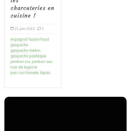
les
charcuteries en
cuisine !
21 juin 2012
1
espagnol
fusion food
gaspacho
gaspacho melon
gaspacho pastèque
jambon cru
jambon sec
noir de bigorre
pan con tomate
tapas