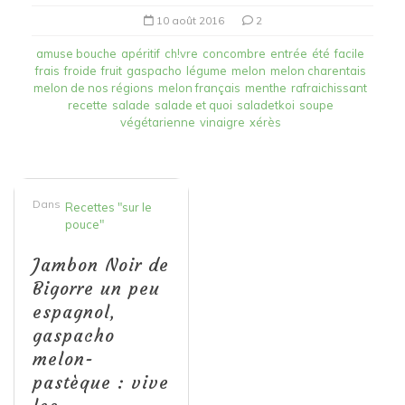
10 août 2016
2
amuse bouche
apéritif
ch!vre
concombre
entrée
été
facile
frais
froide
fruit
gaspacho
légume
melon
melon charentais
melon de nos régions
melon français
menthe
rafraichissant
recette
salade
salade et quoi
saladetkoi
soupe
végétarienne
vinaigre
xérès
Dans
Recettes "sur le
pouce"
Jambon Noir de
Bigorre un peu
espagnol,
gaspacho
melon-
pastèque : vive