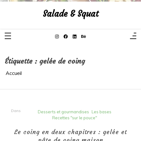
Aller
au
Salade & Squat
contenu
Étiquette :
gelée de coing
Accueil
Dans
Desserts et gourmandises
Les bases
Recettes "sur le pouce"
Le coing en deux chapitres : gelée et
pâte de coing maison