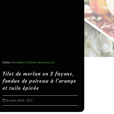
Dans
Recettes à base de poisson
Dans
Recettes
Salons, r
Filet de merlan en 2 façons,
fondue de poireau à l’orange
Spaghett
et tuile épicée
au bals
6 mars 2020
0
18 mars 202