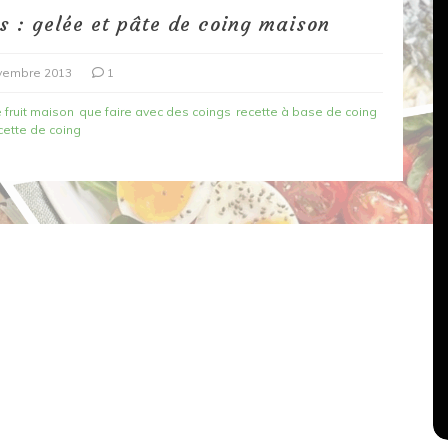
s : gelée et pâte de coing maison
vembre 2013
1
 fruit maison
que faire avec des coings
recette à base de coing
cette de coing
Dans
Recettes végétariennes
Salons, rencontres et partenariats
çons,
orange
Spaghettis aux légumes rôtis
au balsamique
18 mars 2020
0