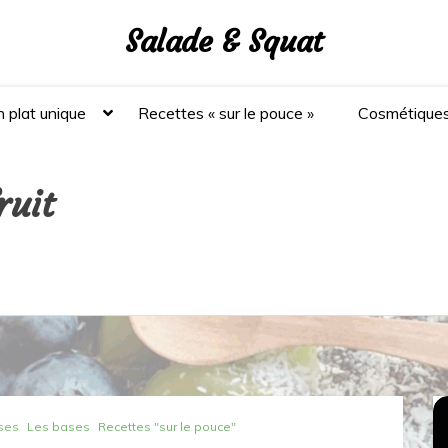
Salade & Squat
 plat unique
Recettes « sur le pouce »
Cosmétique
ruit
ses
Les bases
Recettes "sur le pouce"