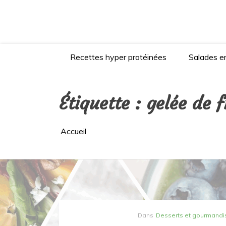
Aller
au
contenu
Recettes hyper protéinées
Salades en
Étiquette :
gelée de f
Accueil
Dans
Desserts et gourmandi