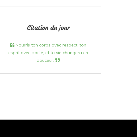
Citation du jour
Nourris ton corps avec respect, ton
esprit avec clarté, et ta vie changera en
douceur.