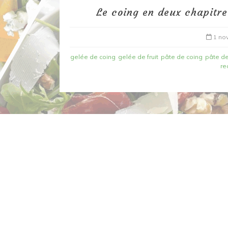
Le coing en deux chapitre
1 no
gelée de coing
gelée de fruit
pâte de coing
pâte de
re
Dans
Recettes à base de poisson
Filet de merlan en 2 fa
fondue de poireau à l’
et tuile épicée
6 mars 2020
0