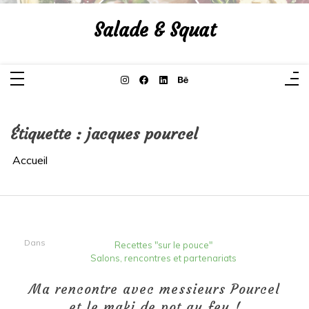
Aller
au
Salade & Squat
contenu
Étiquette :
jacques pourcel
Accueil
Dans
Recettes "sur le pouce"
Salons, rencontres et partenariats
Ma rencontre avec messieurs Pourcel
et le maki de pot au feu !