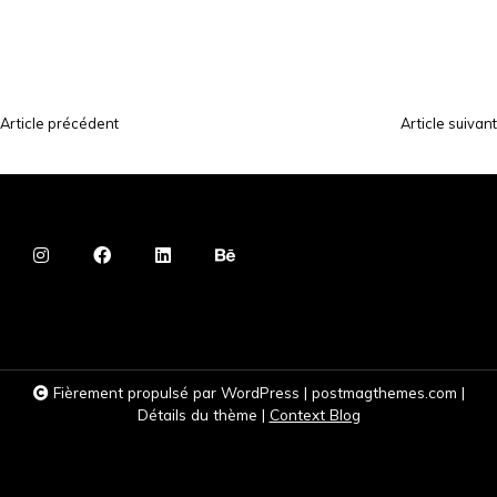
Article précédent
Article suivant
N
a
v
i
g
a
t
i
Fièrement propulsé par WordPress
|
postmagthemes.com
|
o
Détails du thème
|
Context Blog
n
d