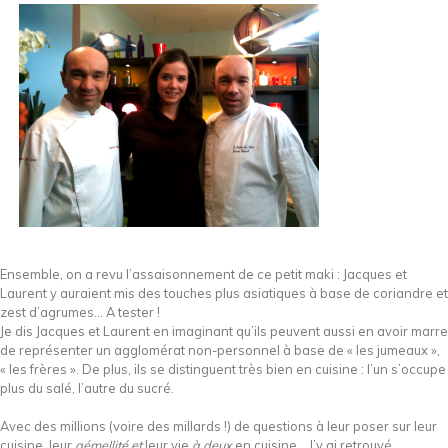
Ensemble, on a revu l’assaisonnement de ce petit maki : Jacques et
Laurent y auraient mis des touches plus asiatiques à base de coriandre et
zest d’agrumes… A tester !
Je dis Jacques et Laurent en imaginant qu’ils peuvent aussi en avoir marre
de représenter un agglomérat non-personnel à base de « les jumeaux »,
« les frères ». De plus, ils se distinguent très bien en cuisine : l’un s’occupe
plus du salé, l’autre du sucré.
Avec des millions (voire des millards !) de questions à leur poser sur leur
cuisine, leur
gémellité et
leur vie
à deux
en cuisine… J’y ai retrouvé