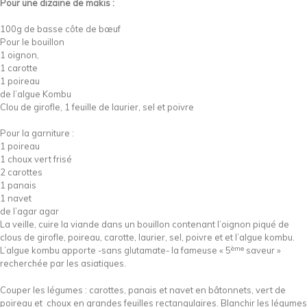
Pour une dizaine de makis :
100g de basse côte de bœuf
Pour le bouillon
1 oignon,
1 carotte
1 poireau
de l’algue Kombu
Clou de girofle, 1 feuille de laurier, sel et poivre
Pour la garniture :
1 poireau
1 choux vert frisé
2 carottes
1 panais
1 navet
de l’agar agar
La veille, cuire la viande dans un bouillon contenant l’oignon piqué de
clous de girofle, poireau, carotte, laurier, sel, poivre et et l’algue kombu.
ème
L’algue kombu apporte -sans glutamate- la fameuse « 5
saveur »
recherchée par les asiatiques.
Couper les légumes : carottes, panais et navet en bâtonnets, vert de
poireau et choux en grandes feuilles rectangulaires. Blanchir les légumes