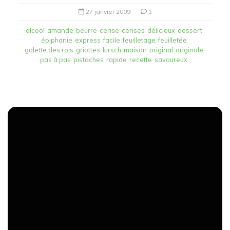
27 janvier 2009
1
alcool
amande
beurre
cerise
cerises
délicieux
dessert
épiphanie
express
facile
feuilletage
feuilletée
galette des rois
griottes
kirsch
maison
original
originale
pas à pas
pistaches
rapide
recette
savoureux