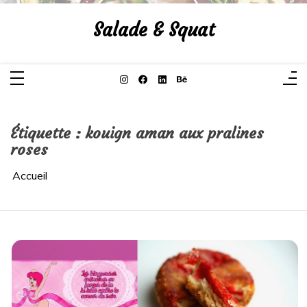
Aller
au
Salade & Squat
contenu
Étiquette :
kouign aman aux pralines
roses
Accueil