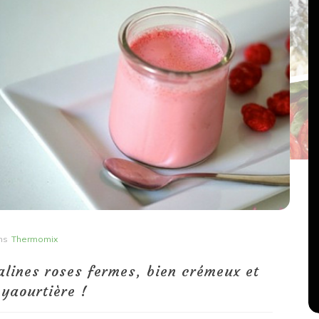
Dans
Recettes végétariennes
Salons, rencontres et partenariats
çons,
orange
Spaghettis aux légumes rôtis
ns
Thermomix
au balsamique
lines roses fermes, bien crémeux et
18 mars 2020
0
yaourtière !