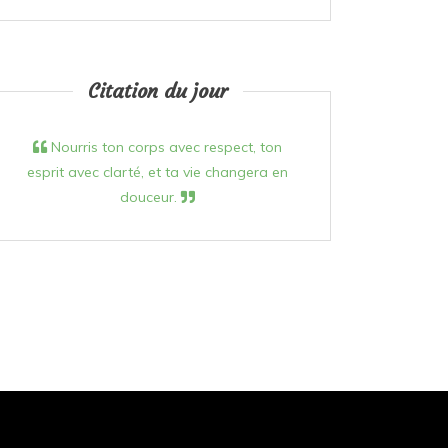
Citation du jour
Nourris ton corps avec respect, ton
esprit avec clarté, et ta vie changera en
douceur.