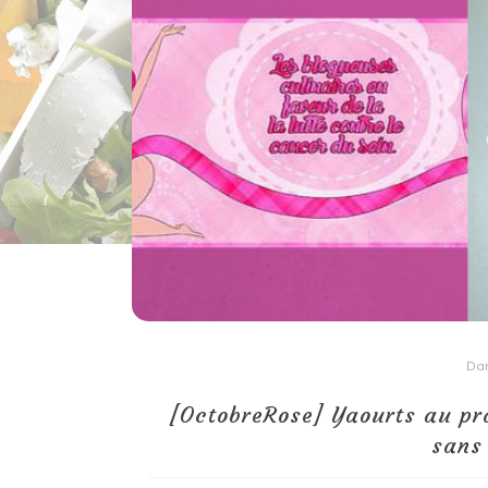
Dans
Recettes à base de poisson
Filet de merlan en 2 fa
fondue de poireau à l’
Da
et tuile épicée
[OctobreRose] Yaourts au pra
6 mars 2020
0
sans 