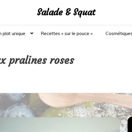
Salade & Squat
 plat unique
Recettes « sur le pouce »
Cosmétique
x pralines roses