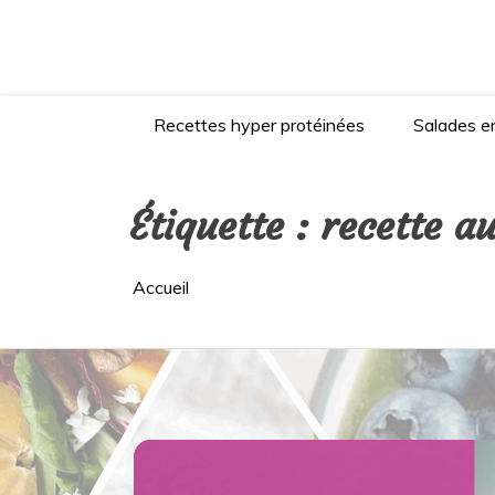
Aller
au
contenu
Recettes hyper protéinées
Salades en
Étiquette :
recette au
Accueil