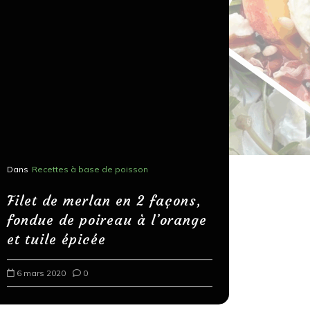
Dans
Recettes à base de poisson
Dans
Recettes
Salons, r
Filet de merlan en 2 façons,
fondue de poireau à l’orange
Spaghett
et tuile épicée
au bals
6 mars 2020
0
18 mars 202