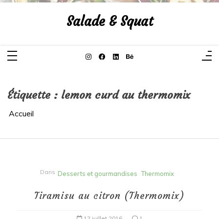
Aller
au
Salade & Squat
contenu
Étiquette :
lemon curd au thermomix
Accueil
Dans
Desserts et gourmandises
Thermomix
Tiramisu au citron (Thermomix)
12 juillet 2016
1