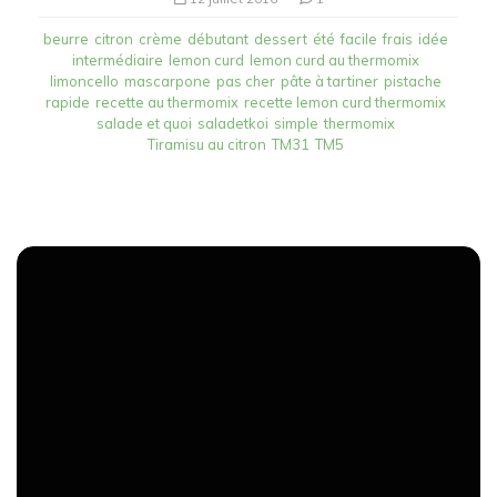
beurre
citron
crème
débutant
dessert
été
facile
frais
idée
intermédiaire
lemon curd
lemon curd au thermomix
limoncello
mascarpone
pas cher
pâte à tartiner
pistache
rapide
recette au thermomix
recette lemon curd thermomix
salade et quoi
saladetkoi
simple
thermomix
Tiramisu au citron
TM31
TM5