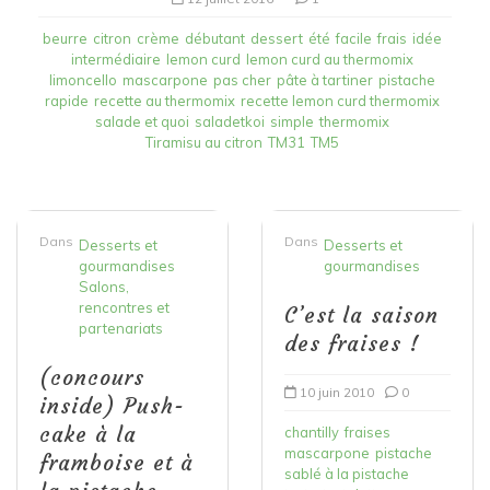
beurre
citron
crème
débutant
dessert
été
facile
frais
idée
intermédiaire
lemon curd
lemon curd au thermomix
limoncello
mascarpone
pas cher
pâte à tartiner
pistache
rapide
recette au thermomix
recette lemon curd thermomix
salade et quoi
saladetkoi
simple
thermomix
Tiramisu au citron
TM31
TM5
Dans
Dans
Desserts et
Desserts et
gourmandises
gourmandises
Salons,
rencontres et
C’est la saison
partenariats
des fraises !
(concours
10 juin 2010
0
inside) Push-
cake à la
chantilly
fraises
mascarpone
pistache
framboise et à
sablé à la pistache