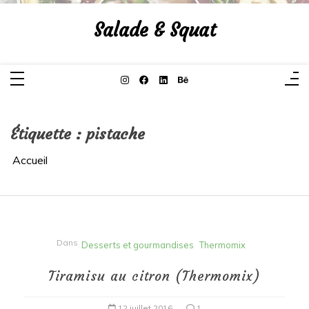
Aller
au
Salade & Squat
contenu
Étiquette :
pistache
Accueil
Dans
Desserts et gourmandises
Thermomix
Tiramisu au citron (Thermomix)
12 juillet 2016
1