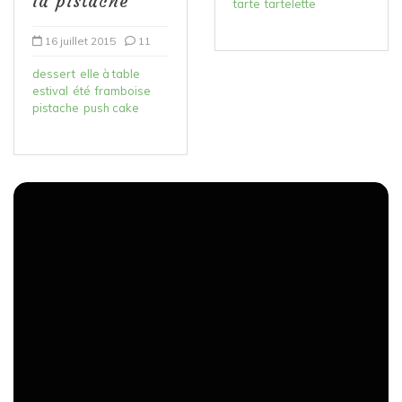
la pistache
tarte
tartelette
16 juillet 2015
11
dessert
elle à table
estival
été
framboise
pistache
push cake