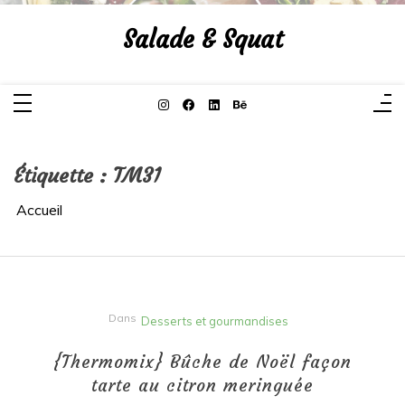
Aller
au
Salade & Squat
contenu
Étiquette :
TM31
Accueil
Dans
Desserts et gourmandises
{Thermomix} Bûche de Noël façon
tarte au citron meringuée