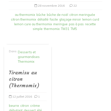
28 novembre 2016
22
au thermomix
bûche
bûche de noël
citron meringuée
citron thermomix
détaillé
facile
glaçage miroir
lemon curd
lemon cure au thermomix
meringue
pas à pas
recette
simple
thermomix
TM31
TM5
Dans
Desserts et
gourmandises
Thermomix
Tiramisu au
citron
(Thermomix)
12 juillet 2016
1
beurre
citron
crème
débutant
dessert
été