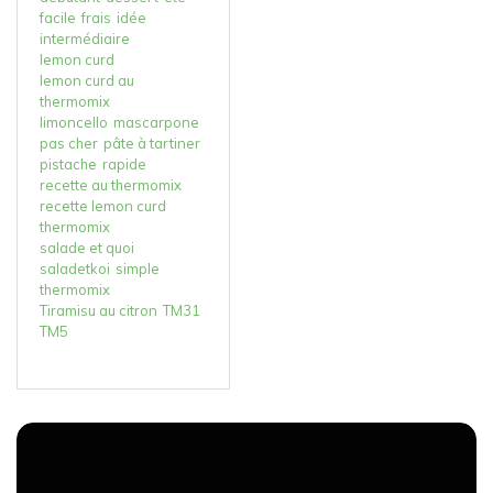
facile
frais
idée
intermédiaire
lemon curd
lemon curd au
thermomix
limoncello
mascarpone
pas cher
pâte à tartiner
pistache
rapide
recette au thermomix
recette lemon curd
thermomix
salade et quoi
saladetkoi
simple
thermomix
Tiramisu au citron
TM31
TM5