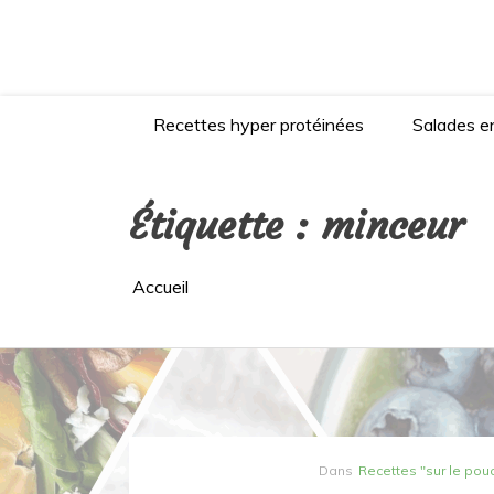
Aller
au
contenu
Recettes hyper protéinées
Salades en
Étiquette :
minceur
Accueil
Dans
Recettes "sur le pou