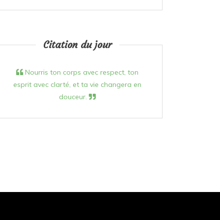
Citation du jour
Nourris ton corps avec respect, ton
esprit avec clarté, et ta vie changera en
douceur.