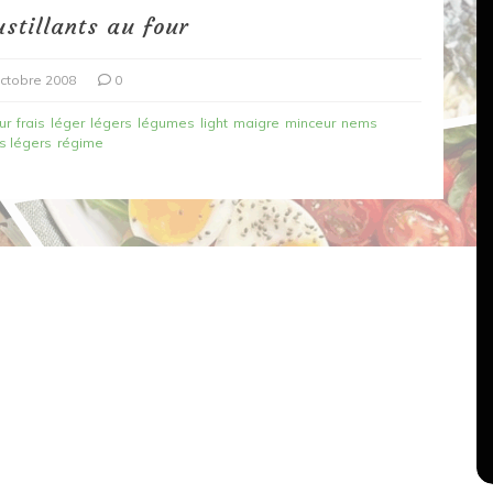
stillants au four
ctobre 2008
0
ur
frais
léger
légers
légumes
light
maigre
minceur
nems
 légers
régime
Dans
Recettes végétariennes
Salons, rencontres et partenariats
çons,
orange
Spaghettis aux légumes rôtis
au balsamique
18 mars 2020
0