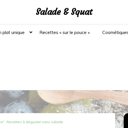
Salade & Squat
 plat unique
Recettes « sur le pouce »
Cosmétique
ce"
Recettes à déguster sans salade