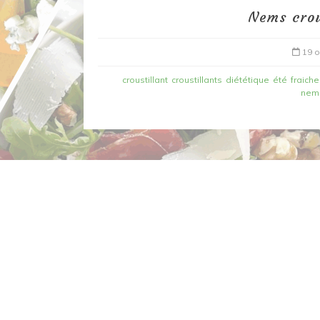
Nems crou
19 o
croustillant
croustillants
diététique
été
fraiche
nems
Dans
Recettes à base de poisson
Filet de merlan en 2 fa
fondue de poireau à l’
et tuile épicée
6 mars 2020
0