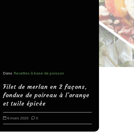
Dans
Recettes à base de poisson
Dans
Recettes
Salons, r
Filet de merlan en 2 façons,
fondue de poireau à l’orange
Spaghett
et tuile épicée
au bals
6 mars 2020
0
18 mars 202