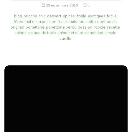
29 novembre 2016
1
blog
brioche
chic
dessert
épices
étoile
exotiques
facile
fêtes
fruit de la passion
fruité
fruits
lait
motta
noël
oeufs
original
panettone
panettone perdu
passion
rapide
recette
salade
salade de fruits
salade et quoi
saladetkoi
simple
vanille