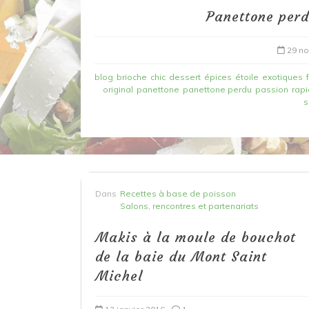
Panettone perd
29 n
blog
brioche
chic
dessert
épices
étoile
exotiques
original
panettone
panettone perdu
passion
rap
s
Dans
Recettes à base de poisson
Dans
Recettes à base de poisson
Filet de merlan en 2 fa
Salons, rencontres et partenariats
fondue de poireau à l’
Makis à la moule de bouchot
et tuile épicée
de la baie du Mont Saint
Michel
6 mars 2020
0