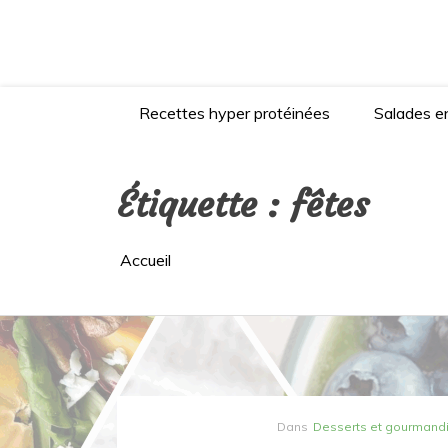
Aller
au
contenu
Recettes hyper protéinées
Salades en
Étiquette :
fêtes
Accueil
Dans
Desserts et gourmand