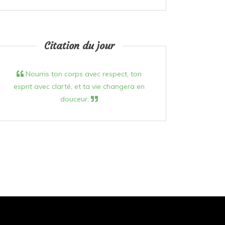
Citation du jour
Nourris ton corps avec respect, ton
esprit avec clarté, et ta vie changera en
douceur.