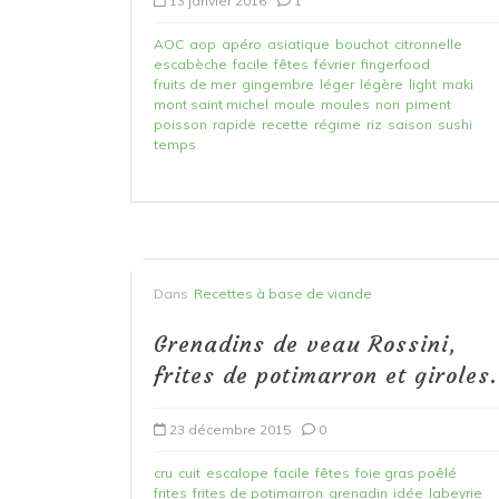
13 janvier 2016
1
AOC
aop
apéro
asiatique
bouchot
citronnelle
escabèche
facile
fêtes
février
fingerfood
fruits de mer
gingembre
léger
légère
light
maki
mont saint michel
moule
moules
nori
piment
poisson
rapide
recette
régime
riz
saison
sushi
temps
Dans
Recettes à base de viande
Grenadins de veau Rossini,
frites de potimarron et giroles.
23 décembre 2015
0
cru
cuit
escalope
facile
fêtes
foie gras poêlé
frites
frites de potimarron
grenadin
idée
labeyrie