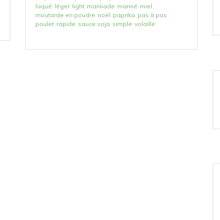
laqué
léger
light
marinade
mariné
miel
moutarde en poudre
noël
paprika
pas à pas
poulet
rapide
sauce soja
simple
volaille