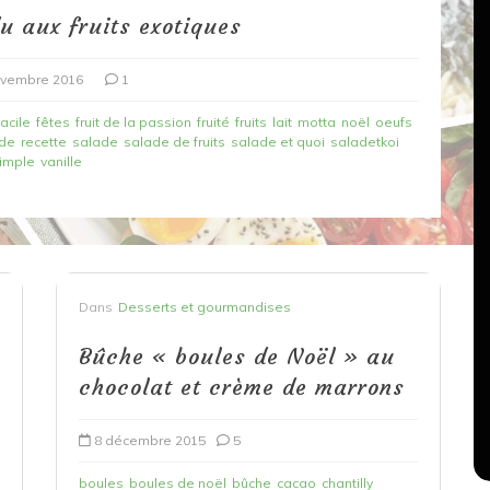
u aux fruits exotiques
ovembre 2016
1
facile
fêtes
fruit de la passion
fruité
fruits
lait
motta
noël
oeufs
ide
recette
salade
salade de fruits
salade et quoi
saladetkoi
imple
vanille
Dans
Recettes végétariennes
Salons, rencontres et partenariats
Dans
Desserts et gourmandises
çons,
orange
Spaghettis aux légumes rôtis
Bûche « boules de Noël » au
au balsamique
chocolat et crème de marrons
18 mars 2020
0
8 décembre 2015
5
boules
boules de noël
bûche
cacao
chantilly