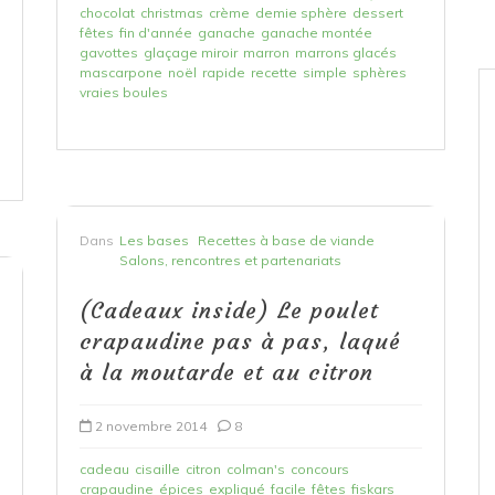
chocolat
christmas
crème
demie sphère
dessert
fêtes
fin d'année
ganache
ganache montée
gavottes
glaçage miroir
marron
marrons glacés
mascarpone
noël
rapide
recette
simple
sphères
vraies boules
Dans
Les bases
Recettes à base de viande
Salons, rencontres et partenariats
(Cadeaux inside) Le poulet
crapaudine pas à pas, laqué
à la moutarde et au citron
2 novembre 2014
8
cadeau
cisaille
citron
colman's
concours
crapaudine
épices
expliqué
facile
fêtes
fiskars