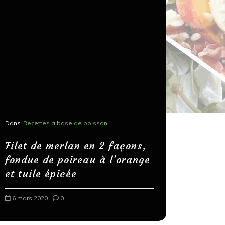
Dans
Recettes à base de poisson
Dans
Recettes
Salons, r
Filet de merlan en 2 façons,
fondue de poireau à l’orange
Spaghett
et tuile épicée
au bals
6 mars 2020
0
18 mars 202