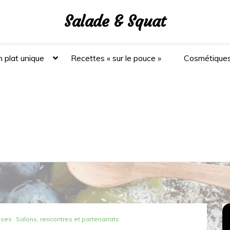
Salade & Squat
 plat unique
Recettes « sur le pouce »
Cosmétique
ises
Salons, rencontres et partenariats