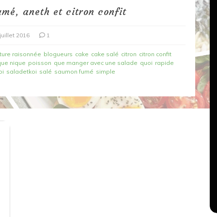
é, aneth et citron confit
juillet 2016
1
ture raisonnée
blogueurs
cake
cake salé
citron
citron confit
que nique
poisson
que manger avec une salade
quoi
rapide
oi
saladetkoi
salé
saumon fumé
simple
Dans
Recettes végétariennes
Salons, rencontres et partenariats
çons,
orange
Spaghettis aux légumes rôtis
au balsamique
18 mars 2020
0