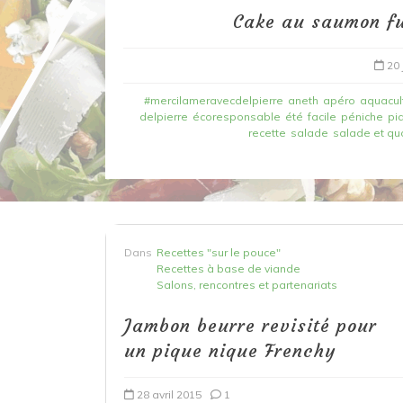
Cake au saumon fum
20 
#mercilameravecdelpierre
aneth
apéro
aquacul
delpierre
écoresponsable
été
facile
péniche
pi
recette
salade
salade et qu
Dans
Recettes à base de poisson
Dans
Recettes "sur le pouce"
Filet de merlan en 2 fa
Recettes à base de viande
fondue de poireau à l’
Salons, rencontres et partenariats
et tuile épicée
Jambon beurre revisité pour
un pique nique Frenchy
6 mars 2020
0
28 avril 2015
1