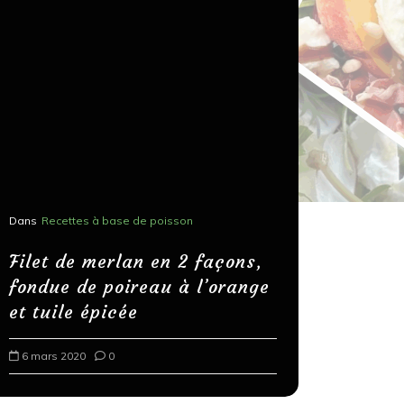
Dans
Recettes à base de poisson
Dans
Recettes
Salons, r
Filet de merlan en 2 façons,
fondue de poireau à l’orange
Spaghett
et tuile épicée
au bals
6 mars 2020
0
18 mars 202