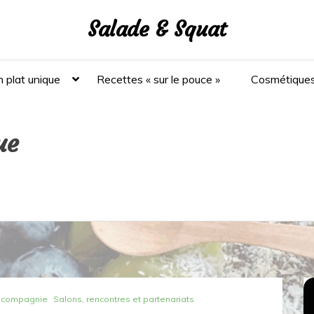
Salade & Squat
 plat unique
Recettes « sur le pouce »
Cosmétique
ue
t compagnie
Salons, rencontres et partenariats