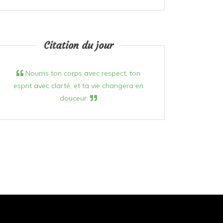
Citation du jour
Nourris ton corps avec respect, ton
esprit avec clarté, et ta vie changera en
douceur.