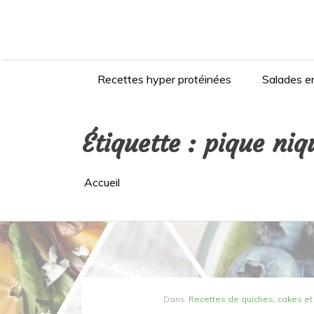
Aller
au
contenu
Recettes hyper protéinées
Salades en
Étiquette :
pique niq
Accueil
Dans
Recettes de quiches, cakes e