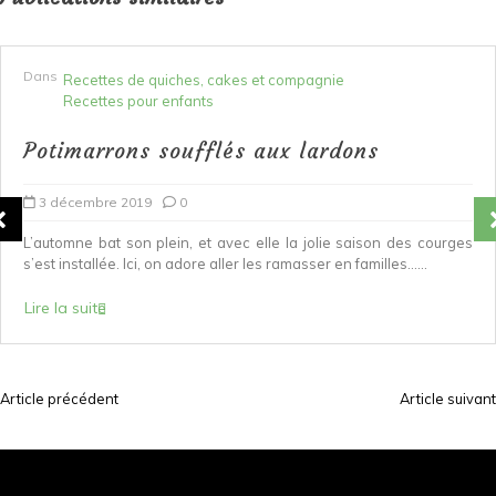
Dans
Recettes de quiches, cakes et compagnie
Recettes pour enfants
Potimarrons soufflés aux lardons
3 décembre 2019
0
L’automne bat son plein, et avec elle la jolie saison des courges
s’est installée. Ici, on adore aller les ramasser en familles…...
Lire la suite
Article précédent
Article suivant
N
a
v