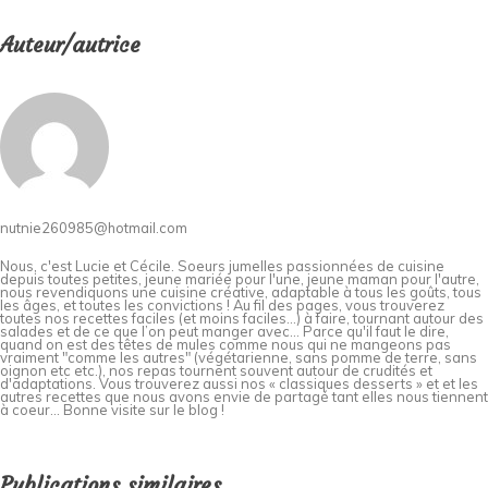
Auteur/autrice
nutnie260985@hotmail.com
Nous, c'est Lucie et Cécile. Soeurs jumelles passionnées de cuisine
depuis toutes petites, jeune mariée pour l'une, jeune maman pour l'autre,
nous revendiquons une cuisine créative, adaptable à tous les goûts, tous
les âges, et toutes les convictions ! Au fil des pages, vous trouverez
toutes nos recettes faciles (et moins faciles…) à faire, tournant autour des
salades et de ce que l’on peut manger avec… Parce qu'il faut le dire,
quand on est des têtes de mules comme nous qui ne mangeons pas
vraiment "comme les autres" (végétarienne, sans pomme de terre, sans
oignon etc etc.), nos repas tournent souvent autour de crudités et
d'adaptations. Vous trouverez aussi nos « classiques desserts » et et les
autres recettes que nous avons envie de partagé tant elles nous tiennent
à coeur... Bonne visite sur le blog !
Publications similaires