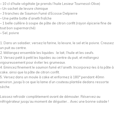
– 10 cl d’huile végétale (je prends l’huile Lesieur Tournesol-Olive)
– Un sachet de levure chimique
– 3 tranches de Saumon Fumé d’Ecosse Delpierre
– Une petite botte d’aneth fraîche
– 1 belle cuillère à soupe de pâte de citron confit (rayon épicerie fine de
tout bon supermarché)
– Sel, poivre
1. Dans un saladier, versez la farine, la levure, le sel et le poivre. Creusez
un puit au centre.
2. Mélangez ensemble les liquides : le lait, l’huile et les oeufs.
3. Versez petit à petit les liquides au centre du puit, et mélangez
vigoureusement pour éviter les grumeaux.
4. Emincez finement le saumon fumé et l’aneth. Incorporez-les à la pâte à
cake, ainsi que la pâte de citron confit.
5. Versez dans un moule à cake et enformez à 180° pendant 40mn
environ, jusqu’à ce que la lame d’un couteau plantée dedans ressorte
sèche.
Laissez refroidir complètement avant de démouler. Réservez au
réfrigérateur jusqu’au moment de déguster… Avec une bonne salade !