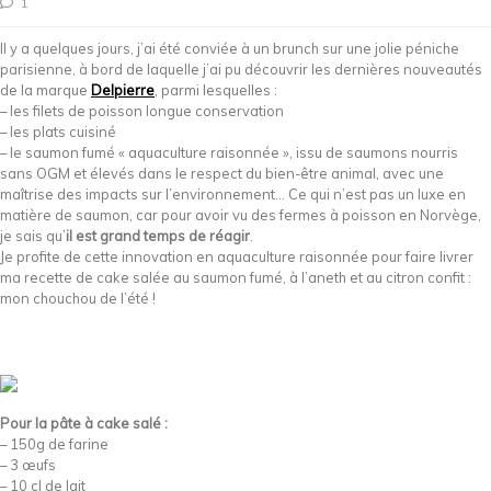
1
Il y a quelques jours, j’ai été conviée à un brunch sur une jolie péniche
parisienne, à bord de laquelle j’ai pu découvrir les dernières nouveautés
de la marque
Delpierre
, parmi lesquelles :
– les filets de poisson longue conservation
– les plats cuisiné
– le saumon fumé « aquaculture raisonnée », issu de saumons nourris
sans OGM et élevés dans le respect du bien-être animal, avec une
maîtrise des impacts sur l’environnement… Ce qui n’est pas un luxe en
matière de saumon, car pour avoir vu des fermes à poisson en Norvège,
je sais qu’
il est grand temps de réagir
.
Je profite de cette innovation en aquaculture raisonnée pour faire livrer
ma recette de cake salée au saumon fumé, à l’aneth et au citron confit :
mon chouchou de l’été !
Pour la pâte à cake salé :
– 150g de farine
– 3 œufs
– 10 cl de lait