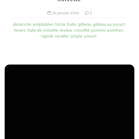
25 janvier 2016
0
dimanche
empilables
facile
fruits
gâteau
gateau au yaourt
hivers
huile de noisette
lesieur
noisette
pomme
pommes
rapide
recette
simple
yaourt