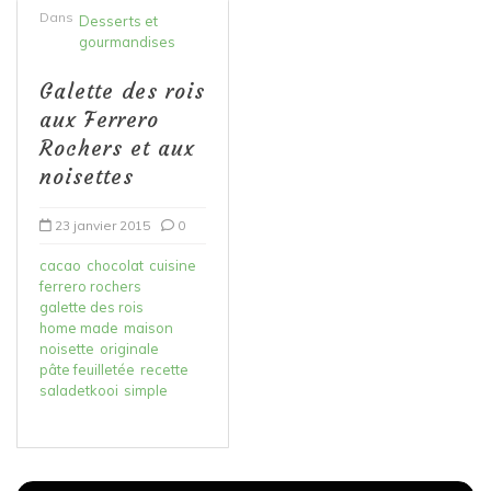
Dans
Desserts et
gourmandises
Galette des rois
aux Ferrero
Rochers et aux
noisettes
23 janvier 2015
0
cacao
chocolat
cuisine
ferrero rochers
galette des rois
home made
maison
noisette
originale
pâte feuilletée
recette
saladetkooi
simple