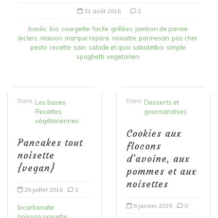
31 août 2016
2
basilic
bio
courgette
facile
grillées
jambon de parme
leclerc
maison
marque repère
noisette
parmesan
pas cher
pesto
recette
sain
salade et quoi
saladetkoi
simple
spaghetti
vegetarien
Dans
Dans
Les bases
Desserts et
Recettes
gourmandises
végétariennes
Cookies aux
Pancakes tout
flocons
noisette
d’avoine, aux
{vegan}
pommes et aux
noisettes
26 juillet 2016
2
5 janvier 2015
0
bicarbonate
boisson noisette