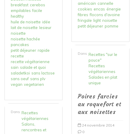
américain
cannelle
breakfast
cerebos
cookies
encas
énergie
empilables
facile
fibres
flocons d'avoine
healthy
fringale
light
noisette
huile de noisette
idée
petit déjeuner
pomme
lait de noisette
lesieur
noisette
noisette hachée
pancakes
petit déjeuner
rapide
Dans
Recettes "sur le
recette
pouce"
recette végétarienne
Recettes
sain
salade et quoi
végétariennes
saladetkoi
sans lactose
Salades en plat
sans oeuf
sans plv
unique
vegan
vegetarien
Poires farcies
au roquefort et
aux noisettes
Dans
Recettes
végétariennes
Salons,
24 novembre 2014
rencontres et
0