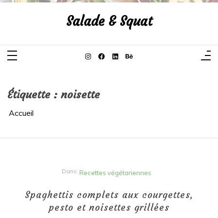
Aller
au
Salade & Squat
contenu
Étiquette :
noisette
Accueil
Dans
Recettes végétariennes
Spaghettis complets aux courgettes,
pesto et noisettes grillées