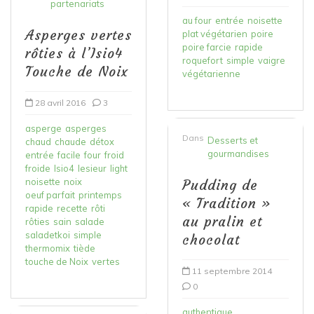
partenariats
au four
entrée
noisette
Asperges vertes
plat végétarien
poire
poire farcie
rapide
rôties à l’Isio4
roquefort
simple
vaigre
Touche de Noix
végétarienne
28 avril 2016
3
asperge
asperges
Dans
Desserts et
chaud
chaude
détox
gourmandises
entrée
facile
four
froid
froide
Isio4
lesieur
light
noisette
noix
Pudding de
oeuf parfait
printemps
« Tradition »
rapide
recette
rôti
au pralin et
rôties
sain
salade
saladetkoi
simple
chocolat
thermomix
tiède
touche de Noix
vertes
11 septembre 2014
0
authentique