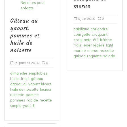
Recettes pour
morue
enfants
6 juin 2010
2
Gâteau au
yaourt,
cabillaud
coriandre
pommes et
courgette
croquant
croquante
été
frâiche
huile de
frais
léger
légère
light
noisette
mariné
morue
noisette
quinoa
roquette
salade
25 janvier 2016
0
dimanche
empilables
facile
fruits
gâteau
gateau au yaourt
hivers
huile de noisette
lesieur
noisette
pomme
pommes
rapide
recette
simple
yaourt