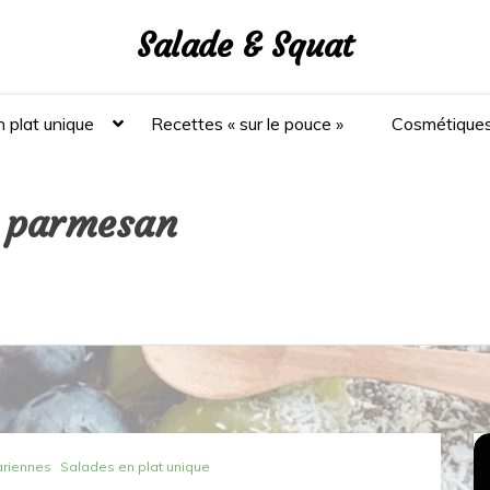
Salade & Squat
 plat unique
Recettes « sur le pouce »
Cosmétique
u parmesan
ariennes
Salades en plat unique