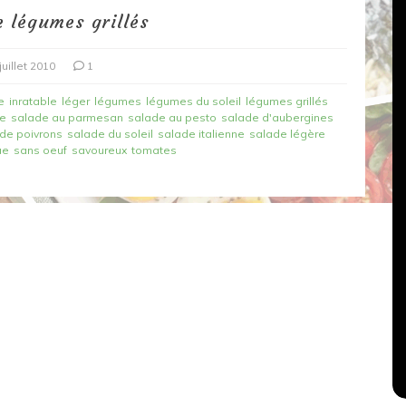
 légumes grillés
juillet 2010
1
e
inratable
léger
légumes
légumes du soleil
légumes grillés
de
salade au parmesan
salade au pesto
salade d'aubergines
de poivrons
salade du soleil
salade italienne
salade légère
ue
sans oeuf
savoureux
tomates
Dans
Recettes végétariennes
Salons, rencontres et partenariats
çons,
orange
Spaghettis aux légumes rôtis
au balsamique
18 mars 2020
0