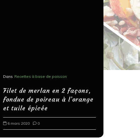
Dans
Recettes à base de poisson
Dans
Recettes
Salons, r
Filet de merlan en 2 façons,
fondue de poireau à l’orange
Spaghett
et tuile épicée
au bals
6 mars 2020
0
18 mars 202