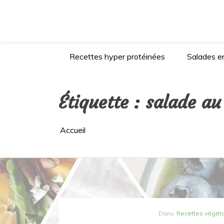
Aller
au
contenu
Recettes hyper protéinées
Salades en
Étiquette :
salade a
Accueil
Dans
Recettes végét