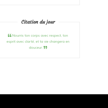
Citation du jour
Nourris ton corps avec respect, ton
esprit avec clarté, et ta vie changera en
douceur.