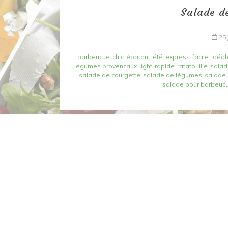
Salade de
25 
barbeucue
chic
épatant
été
express
facile
idéal
légumes provencaux
light
rapide
ratatouille
sala
salade de courgette
salade de légumes
salade 
salade pour barbeuc
Dans
Recettes à base de poisson
Filet de merlan en 2 fa
fondue de poireau à l’
et tuile épicée
6 mars 2020
0