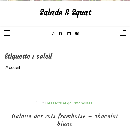
Aller
au
Salade & Squat
contenu
Étiquette :
soleil
Accueil
Dans
Desserts et gourmandises
Galette des rois framboise – chocolat
blanc