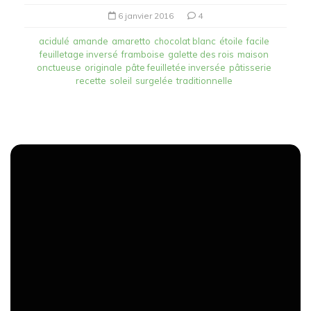
6 janvier 2016
4
acidulé
amande
amaretto
chocolat blanc
étoile
facile
feuilletage inversé
framboise
galette des rois
maison
onctueuse
originale
pâte feuilletée inversée
pâtisserie
recette
soleil
surgelée
traditionnelle