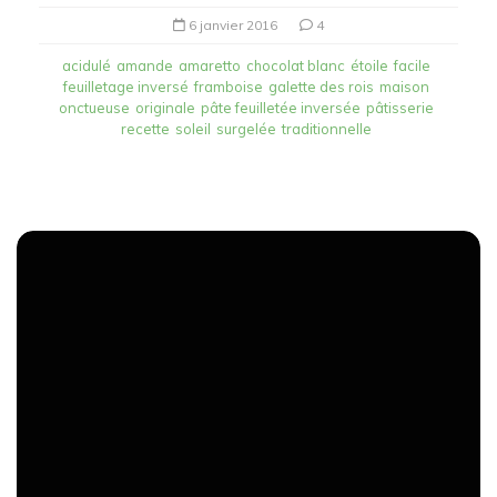
6 janvier 2016
4
acidulé
amande
amaretto
chocolat blanc
étoile
facile
feuilletage inversé
framboise
galette des rois
maison
onctueuse
originale
pâte feuilletée inversée
pâtisserie
recette
soleil
surgelée
traditionnelle