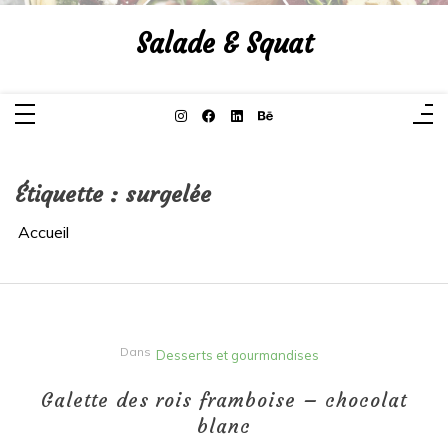
Aller
au
Salade & Squat
contenu
Étiquette :
surgelée
Accueil
Dans
Desserts et gourmandises
Galette des rois framboise – chocolat
blanc