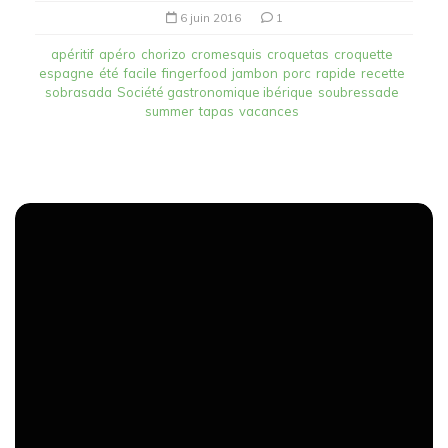
6 juin 2016
1
apéritif
apéro
chorizo
cromesquis
croquetas
croquette
espagne
été
facile
fingerfood
jambon
porc
rapide
recette
sobrasada
Société gastronomique ibérique
soubressade
summer
tapas
vacances