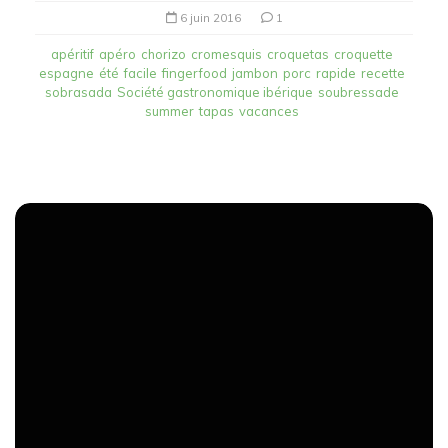
6 juin 2016
1
apéritif
apéro
chorizo
cromesquis
croquetas
croquette
espagne
été
facile
fingerfood
jambon
porc
rapide
recette
sobrasada
Société gastronomique ibérique
soubressade
summer
tapas
vacances