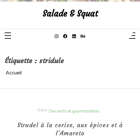
Aller
au
Salade & Squat
contenu
Étiquette :
stridule
Accueil
Dans
Desserts et gourmandises
Strudel à la cerise, aux épices et à
l’Amareto