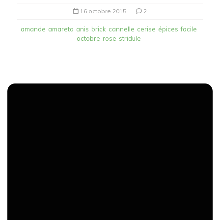
16 octobre 2015
2
amande
amareto
anis
brick
cannelle
cerise
épices
facile
octobre
rose
stridule