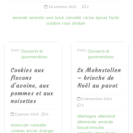
16 octobre 2015
2
amande
amareto
anis
brick
cannelle
cerise
épices
facile
octobre
rose
stridule
Dans
Dans
Desserts et
Desserts et
gourmandises
gourmandises
Cookies aux
Le Mohnstollen
flocons
– brioche de
d’avoine, aux
Noël au pavot
pommes et aux
5 décembre 2014
noisettes
2
5 janvier 2015
0
allemagne
allemand
allemande
amande
américain
cannelle
biscuit
brioche
cookies
encas
énergie
cannelle
citron
facile