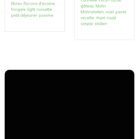
fibres
flocons d'avoine
gâteau
Mohn
fringale
light
noisette
Mohnstollen
noël
pavot
petit déjeuner
pomme
recette
rhum
roulé
simple
stollen