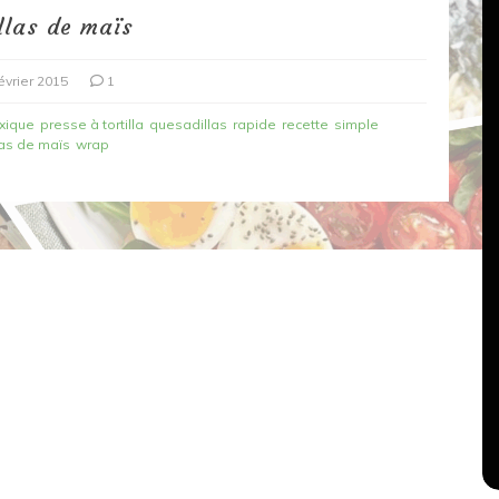
illas de maïs
évrier 2015
1
xique
presse à tortilla
quesadillas
rapide
recette
simple
llas de maïs
wrap
Dans
Recettes végétariennes
Salons, rencontres et partenariats
çons,
orange
Spaghettis aux légumes rôtis
au balsamique
18 mars 2020
0