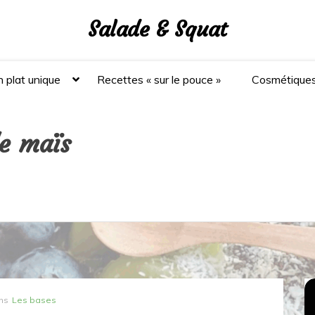
Salade & Squat
 plat unique
Recettes « sur le pouce »
Cosmétique
de maïs
ns
Les bases