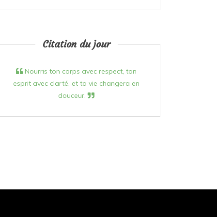
Citation du jour
Nourris ton corps avec respect, ton
esprit avec clarté, et ta vie changera en
douceur.