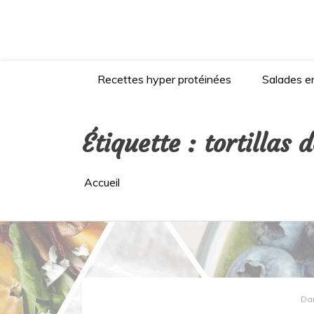
Aller
au
contenu
Recettes hyper protéinées
Salades en
Étiquette :
tortillas 
Accueil
Da