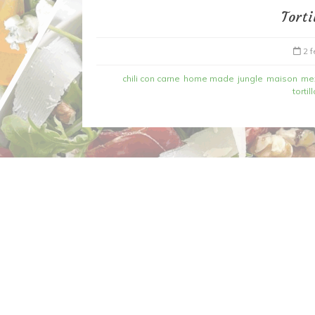
Tort
2 f
chili con carne
home made
jungle
maison
me
torti
Dans
Recettes à base de poisson
Filet de merlan en 2 fa
fondue de poireau à l’
et tuile épicée
6 mars 2020
0