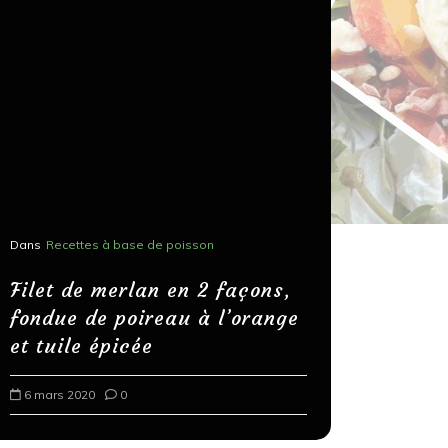
Dans
Recettes à base de poisson
Dans
Recettes
Salons, r
Filet de merlan en 2 façons,
fondue de poireau à l’orange
Spaghett
et tuile épicée
au bals
6 mars 2020
0
18 mars 202