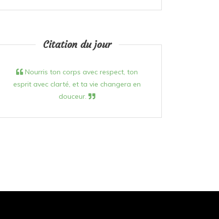
Citation du jour
Nourris ton corps avec respect, ton
esprit avec clarté, et ta vie changera en
douceur.