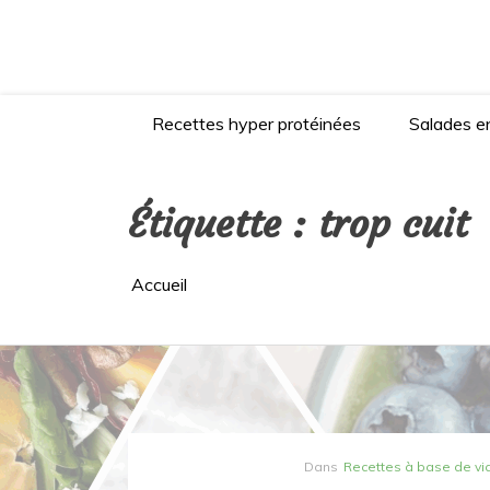
Aller
au
contenu
Recettes hyper protéinées
Salades en
Étiquette :
trop cuit
Accueil
Dans
Recettes à base de v