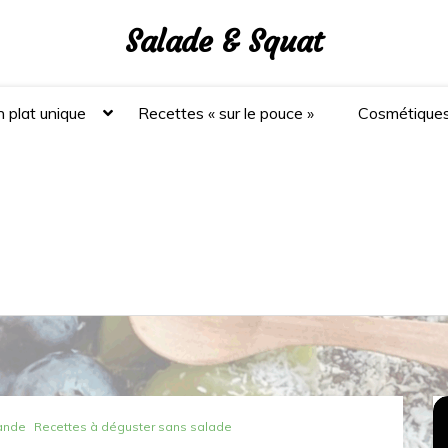
Salade & Squat
 plat unique
Recettes « sur le pouce »
Cosmétique
iande
Recettes à déguster sans salade