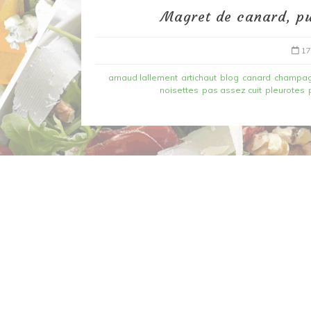
Magret de canard, pur
17
arnaud lallement
artichaut
blog
canard
champag
noisettes
pas assez cuit
pleurotes
Dans
Recettes à base de poisson
Filet de merlan en 2 fa
fondue de poireau à l’
et tuile épicée
6 mars 2020
0