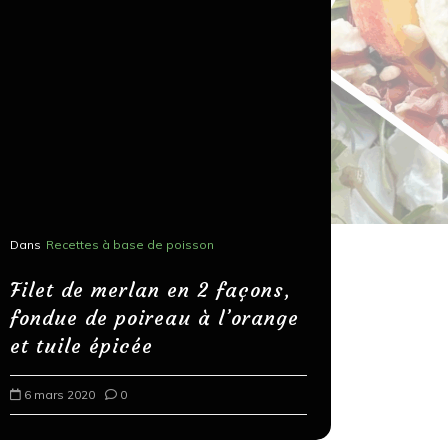
Dans
Recettes à base de poisson
Dans
Recettes
Salons, r
Filet de merlan en 2 façons,
fondue de poireau à l’orange
Spaghett
et tuile épicée
au bals
6 mars 2020
0
18 mars 202