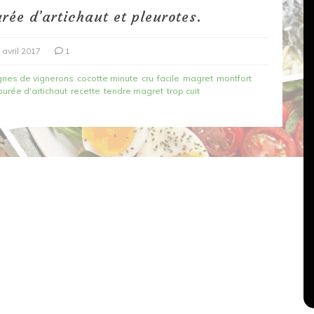
ée d’artichaut et pleurotes.
 avril 2017
1
nes de vignerons
cocotte minute
cru
facile
magret
montfort
purée d'artichaut
recette
tendre magret
trop cuit
Dans
Recettes végétariennes
Salons, rencontres et partenariats
çons,
orange
Spaghettis aux légumes rôtis
au balsamique
18 mars 2020
0