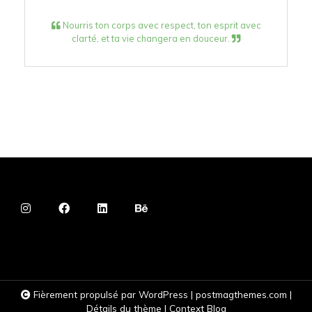
Nourris ton corps avec respect, ton esprit avec
clarté, et ta vie changera en douceur.
Fièrement propulsé par WordPress
|
postmagthemes.com
|
Détails du thème
|
Context Blog