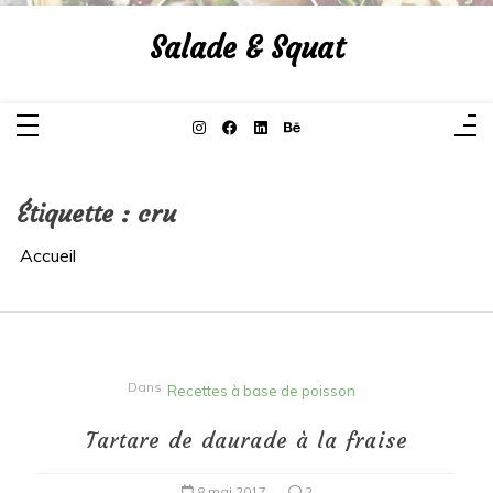
Aller
au
Salade & Squat
contenu
Étiquette :
cru
Accueil
Dans
Recettes à base de poisson
Tartare de daurade à la fraise
8 mai 2017
2