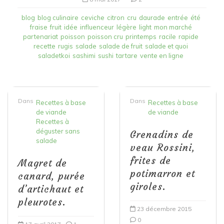
blog
blog culinaire
ceviche
citron
cru
daurade
entrée
été
fraise
fruit
idée
influenceur
légère
light
mon marché
partenariat
poisson
poisson cru
printemps
racile
rapide
recette
rugis
salade
salade de fruit
salade et quoi
saladetkoi
sashimi
sushi
tartare
vente en ligne
Dans
Dans
Recettes à base
Recettes à base
de viande
de viande
Recettes à
déguster sans
Grenadins de
salade
veau Rossini,
frites de
Magret de
potimarron et
canard, purée
giroles.
d’artichaut et
pleurotes.
23 décembre 2015
0