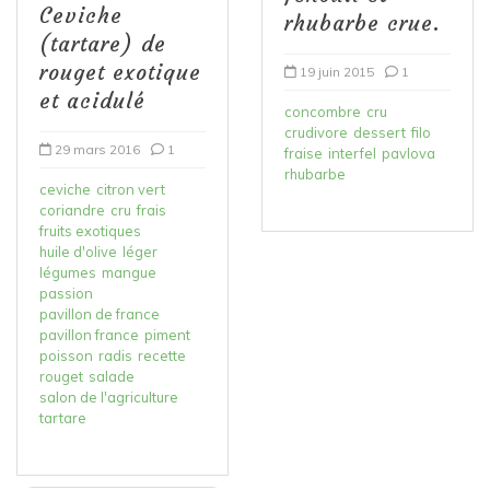
Ceviche
rhubarbe crue.
(tartare) de
rouget exotique
19 juin 2015
1
et acidulé
concombre
cru
crudivore
dessert
filo
29 mars 2016
1
fraise
interfel
pavlova
rhubarbe
ceviche
citron vert
coriandre
cru
frais
fruits exotiques
huile d'olive
léger
légumes
mangue
passion
pavillon de france
pavillon france
piment
poisson
radis
recette
rouget
salade
salon de l'agriculture
tartare