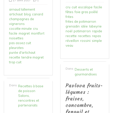
17 avril 2017
1
cru
cuit
escalope
facile
arnaud lallement
fêtes
foie gras poêlé
artichaut
blog
canard
frites
champagnes de
frites de potimarron
vignerons
grenadin
idée
labeyrie
cocotte minute
cru
noël
potimarron
rapide
facile
magret
montfort
recette
recettes
repas
noisettes
réveillon
rossini
simple
pas assez cuit
veau
pleurotes
purée d'artichaut
recette
tendre magret
trop cuit
Dans
Desserts et
gourmandises
Pavlova fruits-
Dans
Recettes à base
de poisson
légumes :
Salons,
fraises,
rencontres et
concombre,
partenariats
fenouil et