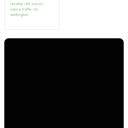
recette
rôti
saison
sauce
truffe
vin
wellington