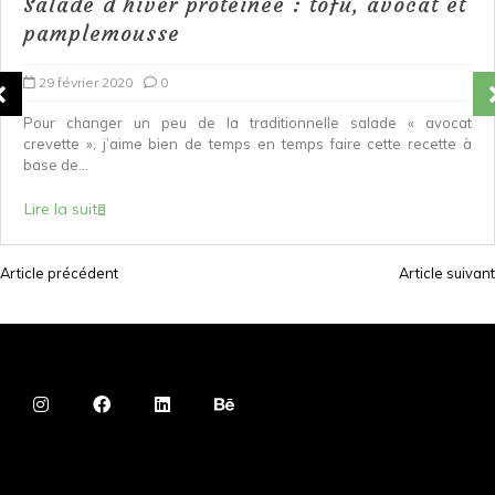
Salade d’hiver protéinée : tofu, avocat et
pamplemousse
29 février 2020
0
Pour changer un peu de la traditionnelle salade « avocat
crevette », j’aime bien de temps en temps faire cette recette à
base de...
Lire la suite
Article précédent
Article suivant
N
a
v
i
g
a
t