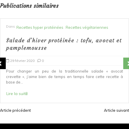
Publications similaires
Dans
Recettes hyper protéinées
Recettes végétariennes
Salade d’hiver protéinée : tofu, avocat et
pamplemousse
29 février 2020
0
Pour changer un peu de la traditionnelle salade « avocat
crevette », j’aime bien de temps en temps faire cette recette à
base de...
Lire la suite
Article précédent
Article suivant
N
a