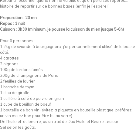
Retour à l’essentiel quand rien ne va plus et qu’on perd ses repères…
histoire de repartir sur de bonnes bases (enfin je l’espère !)
Preparation : 20 mn
Repos : 1 nuit
Cuisson : 3h30 (minimum, je pousse la cuisson du mien jusque 5-6h)
Pour 6 personnes :
1,2kg de «viande à bourguignon», j’ai personnellement utilisé de la basse
côté.
4 carottes
2 oignons
100g de lardons fumés
200g de champignons de Paris
2 feuilles de laurier
1 branche de thym
1 clou de girofle
1 cuillère à café de poivre en grain
1 cube de bouillon de boeuf
1 bouteille de bon vin (évitez la piquette en bouteille plastique, préférez
un vin assez bon pour être bu au verre)
De l’huile et du beurre, ou un trait de Duo Huile et Beurre Lesieur
Sel selon les goûts.