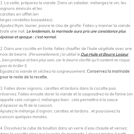
1. La veille, préparez la viande.
Dans un saladier, mélangez le vin, les
oignons émincés et les
carottes en sifflet (en
larges rondelles biseautées).
Ajoutez thym, laurier, poivre le clou de girofle. Faites-y mariner la viande
toute une nuit.
Le lendemain, la marinade aura pris une consistance plus
épaisse et opaque : c’est normal.
2. Dans une cocotte en fonte, faites chauffer de l’huile végétale avec une
noix de beurre.
(Personnellement, j’ai utilisé le
Duo Huile et Beurre Lesieur
, bien pratique et bien plus sain, car le beurre clarifié qu’il contient ne risque
pas de brûler !).
Egoutez la viande et séchez-la soigneusement.
Conservez la marinade
pour le reste de la recette.
3. Faites dorer oignons, carottes et lardons dans la cocotte puis
réservez. Faites ensuite dorer la viande et la saupoudrez-la de farine (on
appelle cela «singer»), mélangez bien : cela permettra à la sauce
d’épaissir au fil de la cuisson.
Ajoutez le mélange d’oignon, carottes et lardons , et poursuivez la
cuisson quelques minutes.
4. Dissolvez le cube de bouillon dans un verre d’eau chaude et versez
dans la cocotte ainsi que le reste de marinade. Laissez mijoter à petit