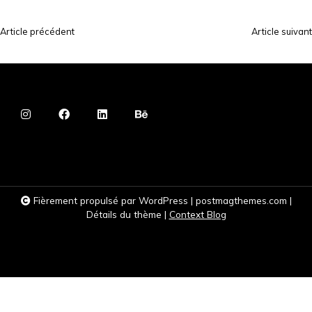
Article précédent
Article suivant
N
a
v
i
g
a
t
i
Fièrement propulsé par WordPress
|
postmagthemes.com
|
o
Détails du thème
|
Context Blog
n
d
e
l