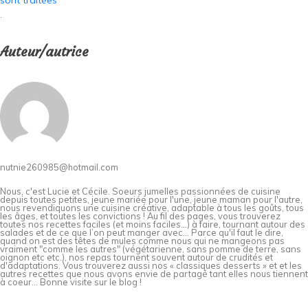
sont traitées
.
Auteur/autrice
nutnie260985@hotmail.com
Nous, c'est Lucie et Cécile. Soeurs jumelles passionnées de cuisine
depuis toutes petites, jeune mariée pour l'une, jeune maman pour l'autre,
nous revendiquons une cuisine créative, adaptable à tous les goûts, tous
les âges, et toutes les convictions ! Au fil des pages, vous trouverez
toutes nos recettes faciles (et moins faciles…) à faire, tournant autour des
salades et de ce que l’on peut manger avec… Parce qu'il faut le dire,
quand on est des têtes de mules comme nous qui ne mangeons pas
vraiment "comme les autres" (végétarienne, sans pomme de terre, sans
oignon etc etc.), nos repas tournent souvent autour de crudités et
d'adaptations. Vous trouverez aussi nos « classiques desserts » et et les
autres recettes que nous avons envie de partagé tant elles nous tiennent
à coeur... Bonne visite sur le blog !