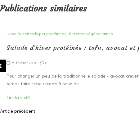
Publications similaires
Dans
Recettes hyper protéinées
Recettes végétariennes
Salade d’hiver protéinée : tofu, avocat e
29 février 2020
0
Pour changer un peu de la traditionnelle salade « avocat crevet
temps faire cette recette à base de...
Lire la suite
Article précédent
N
a