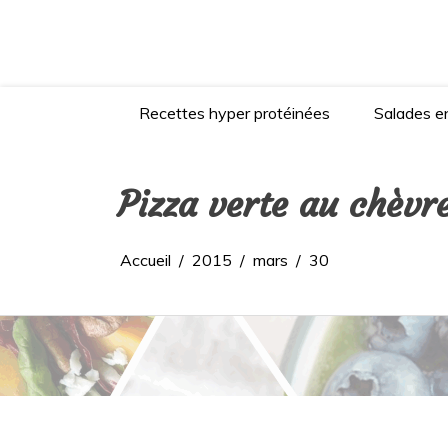
Aller
au
contenu
Recettes hyper protéinées
Salades en
Pizza verte au chèvr
Accueil
2015
mars
30