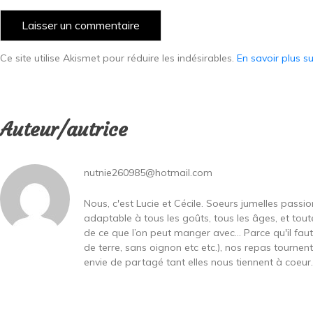
Ce site utilise Akismet pour réduire les indésirables.
En savoir plus s
Auteur/autrice
nutnie260985@hotmail.com
Nous, c'est Lucie et Cécile. Soeurs jumelles passi
adaptable à tous les goûts, tous les âges, et toute
de ce que l’on peut manger avec… Parce qu'il fa
de terre, sans oignon etc etc.), nos repas tournen
envie de partagé tant elles nous tiennent à coeur...