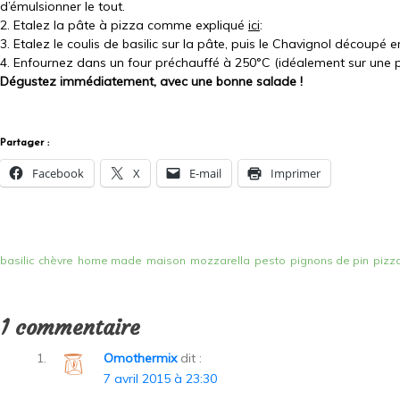
d’émulsionner le tout.
2. Etalez la pâte à pizza comme expliqué
ici
:
3. Etalez le coulis de basilic sur la pâte, puis le Chavignol découpé 
4. Enfournez dans un four préchauffé à 250°C (idéalement sur une p
Dégustez immédiatement, avec une bonne salade !
Partager :
Facebook
X
E-mail
Imprimer
basilic
chèvre
home made
maison
mozzarella
pesto
pignons de pin
pizz
1 commentaire
Omothermix
dit :
7 avril 2015 à 23:30