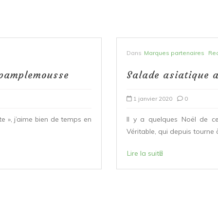
Dans
Marques partenaires
Rec
t pamplemousse
Salade asiatique a
1 janvier 2020
0
te », j’aime bien de temps en
Il y a quelques Noël de c
Véritable, qui depuis tourne à
Lire la suite