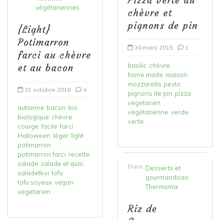
végétariennes
chèvre et
pignons de pin
{Light}
Potimarron
30 mars 2015
1
farci au chèvre
basilic
chèvre
et au bacon
home made
maison
mozzarella
pesto
31 octobre 2016
4
pignons de pin
pizza
vegetarien
automne
bacon
bio
végétarienne
verde
biologique
chèvre
verte
courge
facile
farci
Halloween
léger
light
potimarron
potimarron farci
recette
salade
salade et quoi
Dans
Desserts et
saladetkoi
tofu
gourmandises
tofu soyeux
vegan
Thermomix
vegetarien
Riz de