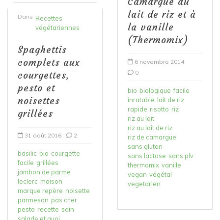
Camargue au
lait de riz et à
Dans
Recettes
la vanille
végétariennes
(Thermomix)
Spaghettis
complets aux
6 novembre 2014
0
courgettes,
pesto et
bio
biologique
facile
noisettes
inratable
lait de riz
rapide
risotto
riz
grillées
riz au lait
riz au lait de riz
31 août 2016
2
riz de camargue
sans gluten
basilic
bio
courgette
sans lactose
sans plv
facile
grillées
thermomix
vanille
jambon de parme
vegan
végétal
leclerc
maison
vegetarien
marque repère
noisette
parmesan
pas cher
pesto
recette
sain
salade et quoi