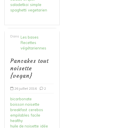
saladetkoi
simple
spaghetti
vegetarien
Dans
Les bases
Recettes
végétariennes
Pancakes tout
noisette
{vegan}
26 juillet 2016
2
bicarbonate
boisson noisette
breakfast
cerebos
empilables
facile
healthy
huile de noisette
idée