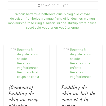
30 août 2017
2
avocat
betterave
betterave crue
biologique
chèvre
de saison
framboise
fromage
fruits
girly
légumes
maman
mon marché
rose
rungis
saison
salade
startup
startupeuse
sucré salé
vegetarien
végétarienne
Dans
Dans
Recettes à
Recettes à
déguster sans
déguster sans
salade
salade
Recettes
Recettes pour
végétariennes
enfants
Restaurants et
Recettes
coups de coeur
végétariennes
{Concours}
Pudding de
Pudding de
chia au lait de
chia au sirop
coco et à la
d’érable
cerise