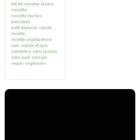
lait de noisette
lesieur
noisette
noisette hachée
pancakes
petit déjeuner
rapide
recette
recette végétarienne
sain
salade et quoi
saladetkoi
sans lactose
sans oeuf
sans plv
vegan
vegetarien