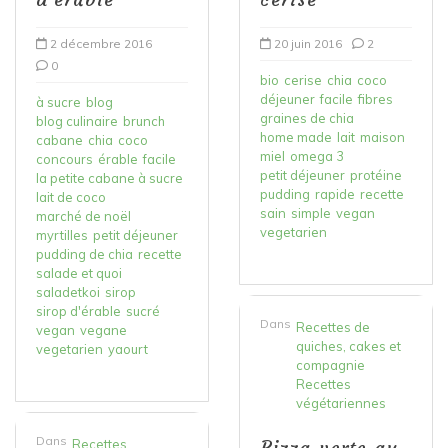
2 décembre 2016
20 juin 2016
2
0
bio
cerise
chia
coco
déjeuner
facile
fibres
à sucre
blog
graines de chia
blog culinaire
brunch
home made
lait
maison
cabane
chia
coco
miel
omega 3
concours
érable
facile
petit déjeuner
protéine
la petite cabane à sucre
pudding
rapide
recette
lait de coco
sain
simple
vegan
marché de noël
vegetarien
myrtilles
petit déjeuner
pudding de chia
recette
salade et quoi
saladetkoi
sirop
sirop d'érable
sucré
Dans
Recettes de
vegan
vegane
quiches, cakes et
vegetarien
yaourt
compagnie
Recettes
végétariennes
Dans
Recettes
Pizza verte au